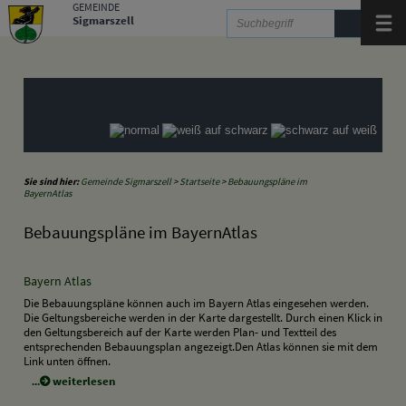
Zum Inhalt
,
zur Navigation
oder
zur Startseite
springen.
GEMEINDE
Sigmarszell
Menü
Sie sind hier:
Gemeinde Sigmarszell
>
Startseite
>
Bebauungspläne im
BayernAtlas
Bebauungspläne im BayernAtlas
Bayern Atlas
Die Bebauungspläne können auch im Bayern Atlas eingesehen werden.
Die Geltungsbereiche werden in der Karte dargestellt. Durch einen Klick in
den Geltungsbereich auf der Karte werden Plan- und Textteil des
entsprechenden Bebauungsplan angezeigt.Den Atlas können sie mit dem
Link unten öffnen.
weiterlesen