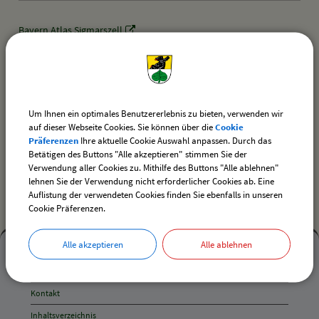
Bayern Atlas Sigmarszell
drucken
nach oben
Um Ihnen ein optimales Benutzererlebnis zu bieten, verwenden wir
auf dieser Webseite Cookies. Sie können über die
Cookie
Präferenzen
Ihre aktuelle Cookie Auswahl anpassen. Durch das
Betätigen des Buttons "Alle akzeptieren" stimmen Sie der
Verwendung aller Cookies zu. Mithilfe des Buttons "Alle ablehnen"
Newsletter VG Sigmarszell
lehnen Sie der Verwendung nicht erforderlicher Cookies ab. Eine
Auflistung der verwendeten Cookies finden Sie ebenfalls in unseren
Cookie Präferenzen.
Mehr
Alle akzeptieren
Alle ablehnen
entdecken,
Mehr entdecken
Öffnungszeiten
Kontakt
und
Inhaltsverzeichnis