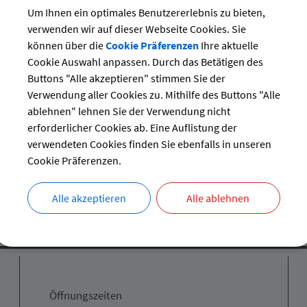
Um Ihnen ein optimales Benutzererlebnis zu bieten,
15 Uhr
verwenden wir auf dieser Webseite Cookies. Sie
können über die
Cookie Präferenzen
Ihre aktuelle
s- und Bauausschusssitzung
Cookie Auswahl anpassen. Durch das Betätigen des
Buttons "Alle akzeptieren" stimmen Sie der
Verwendung aller Cookies zu. Mithilfe des Buttons "Alle
15 Uhr
ablehnen" lehnen Sie der Verwendung nicht
s- und Bauausschusssitzung
erforderlicher Cookies ab. Eine Auflistung der
verwendeten Cookies finden Sie ebenfalls in unseren
Cookie Präferenzen.
Alle akzeptieren
Alle ablehnen
Öffnungszeiten