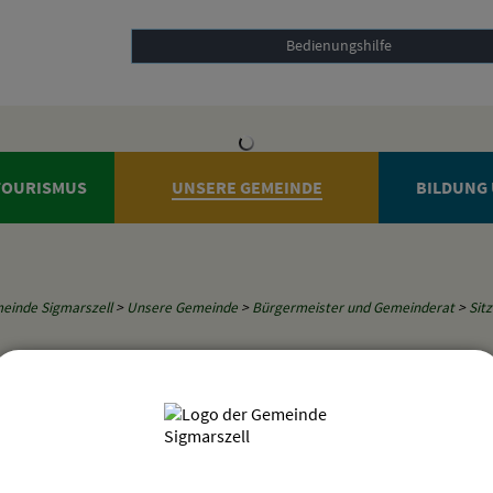
Bedienungshilfe
 TOURISMUS
UNSERE GEMEINDE
BILDUNG 
einde Sigmarszell
>
Unsere Gemeinde
>
Bürgermeister und Gemeinderat
>
Sit
n
mine des Gemeinderats von Sigmarszell