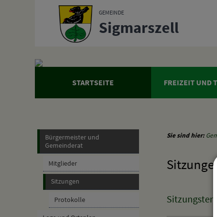
Zum Inhalt
,
zur Navigation
oder
zur Startseite
springen.
GEMEINDE
Sigmarszell
STARTSEITE
FREIZEIT UND
Sie sind hier:
Gem
Bürgermeister und
Gemeinderat
Sitzunge
Mitglieder
Sitzungen
Sitzungster
Protokolle