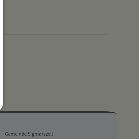
drucken
nach oben
Gemeinde Sigmarszell