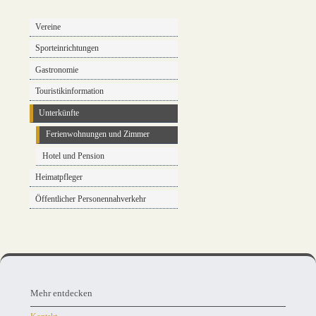
Vereine
Sporteinrichtungen
Gastronomie
Touristikinformation
Unterkünfte
Ferienwohnungen und Zimmer
Hotel und Pension
Heimatpfleger
Öffentlicher Personennahverkehr
Mehr
entdecken,
Mehr entdecken
Öffnungszeiten