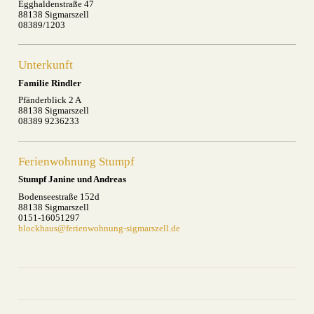
Egghaldenstraße 47
88138 Sigmarszell
08389/1203
Unterkunft
Familie Rindler
Pfänderblick 2 A
88138 Sigmarszell
08389 9236233
Ferienwohnung Stumpf
Stumpf Janine und Andreas
Bodenseestraße 152d
88138 Sigmarszell
0151-16051297
blockhaus@ferienwohnung-sigmarszell.de
drucken
nach oben