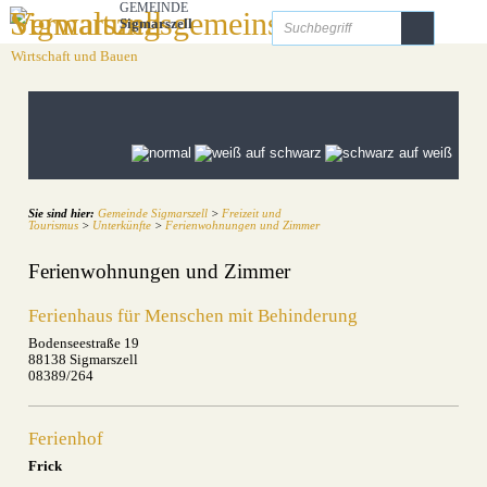
Zum Inhalt
,
zur Navigation
oder
zur Startseite
springen.
GEMEINDE
Sigmarszell
Startseite
Freizeit und Tourismus
Unsere Gemeinde
Bildung und Soziales
Wirtschaft und Bauen
Sie sind hier:
Gemeinde Sigmarszell
>
Freizeit und
Tourismus
>
Unterkünfte
>
Ferienwohnungen und Zimmer
Ferienwohnungen und Zimmer
Ferienhaus für Menschen mit Behinderung
Bodenseestraße 19
88138 Sigmarszell
08389/264
Ferienhof
Frick