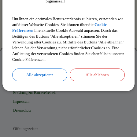
drucken
nach oben
Um Ihnen ein optimales Benutzererlebnis zu bieten, verwenden wir
auf dieser Webseite Cookies. Sie können über die
Cookie
Präferenzen
Ihre aktuelle Cookie Auswahl anpassen. Durch das
Betätigen des Buttons "Alle akzeptieren" stimmen Sie der
Verwendung aller Cookies zu. Mithilfe des Buttons "Alle ablehnen"
lehnen Sie der Verwendung nicht erforderlicher Cookies ab. Eine
Mehr
Auflistung der verwendeten Cookies finden Sie ebenfalls in unseren
Cookie Präferenzen.
entdecken,
Mehr entdecken
Öffnungszeiten
Alle akzeptieren
Alle ablehnen
Kontakt
und
Inhaltsverzeichnis
Anschrift
Erklärung zur Barrierefreiheit
und
Impressum
Kontakt
Datenschutz
Öffnungszeiten