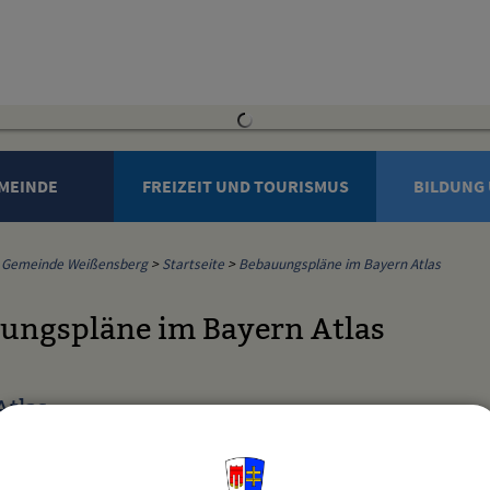
MEINDE
FREIZEIT UND TOURISMUS
BILDUNG 
Gemeinde Weißensberg
>
Startseite
>
Bebauungspläne im Bayern Atlas
ungspläne im Bayern Atlas
Atlas
gspläne können auch im Bayern Atlas eingesehen werden. Die Geltu
 Klick in den Geltungsbereich auf der Karte werden Plan- und Tex
en Atlas können sie mit dem Link unten öffnen.