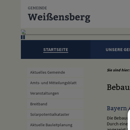
Zum Inhalt
,
zur Navigation
oder
zur Startseite
springen.
GEMEINDE
Weißensberg
STARTSEITE
UNSERE GE
Sie sind hier:
Aktuelles Gemeinde
Amts- und Mitteilungsblatt
Bebau
Veranstaltungen
Breitband
Bayern 
Solarpotentialkataster
Die Bebauun
Durch einen
Aktuelle Bauleitplanung
angezeigt.D