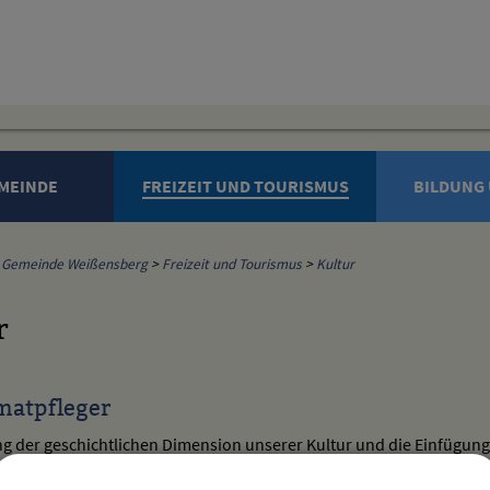
MEINDE
FREIZEIT UND TOURISMUS
BILDUNG 
Gemeinde Weißensberg
>
Freizeit und Tourismus
>
Kultur
r
matpfleger
ng der geschichtlichen Dimension unserer Kultur und die Einfügu
 Aufgaben und bedürfen der vertrauensvollen Mitarbeit vieler.