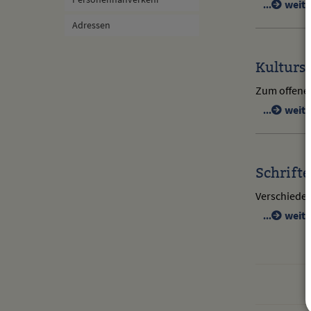
weite
Adressen
Kulturs
Zum offenen
weite
Schrift
Verschiede
weite