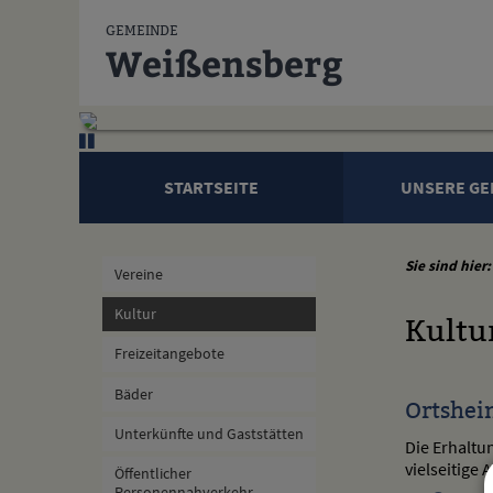
Zum Inhalt
,
zur Navigation
oder
zur Startseite
springen.
GEMEINDE
Weißensberg
STARTSEITE
UNSERE GE
Sie sind hier:
Vereine
Kultur
Kultu
Freizeitangebote
Bäder
Ortshei
Unterkünfte und Gaststätten
Die Erhaltu
vielseitige
Öffentlicher
Personennahverkehr