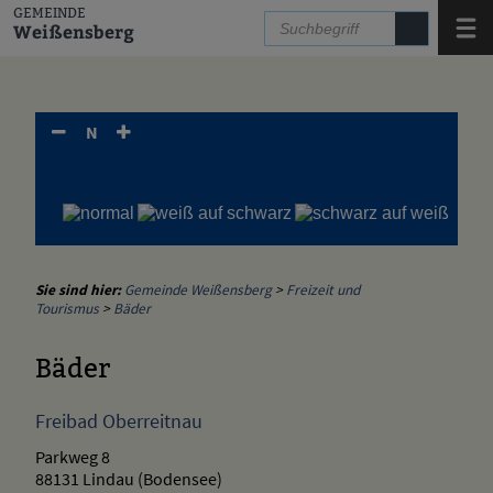
Zum Inhalt
,
zur Navigation
oder
zur Startseite
springen.
GEMEINDE
Menü
Weißensberg
N
Sie sind hier:
Gemeinde Weißensberg
>
Freizeit und
Tourismus
>
Bäder
Bäder
Freibad Oberreitnau
Parkweg 8
88131 Lindau (Bodensee)