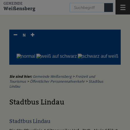
Zum Inhalt
,
zur Navigation
oder
zur Startseite
springen.
GEMEINDE
Menü
Weißensberg
N
Sie sind hier:
Gemeinde Weißensberg
>
Freizeit und
Tourismus
>
Öffentlicher Personennahverkehr
>
Stadtbus
Lindau
Stadtbus Lindau
Stadtbus Lindau