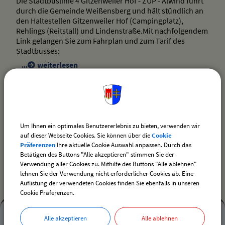
Die Stadtbuslinie 4 Gitzenweiler Hof - ZUP - Alwind führt
durch die Gemeinde Weißensberg und hält stündlich an
den Haltestellen Gitzenweiler Hof (Campingplatz),
Rehlings (Reitstall) und Lindenstraße.Mit nachfolgendem
Link gelangen Sie zum Fahrplan und zum Tarif des
Stadtbusses:
weiterlesen
drucken
nach oben
Um Ihnen ein optimales Benutzererlebnis zu bieten, verwenden wir
auf dieser Webseite Cookies. Sie können über die
Cookie
Präferenzen
Ihre aktuelle Cookie Auswahl anpassen. Durch das
Betätigen des Buttons "Alle akzeptieren" stimmen Sie der
Verwendung aller Cookies zu. Mithilfe des Buttons "Alle ablehnen"
lehnen Sie der Verwendung nicht erforderlicher Cookies ab. Eine
Auflistung der verwendeten Cookies finden Sie ebenfalls in unseren
Cookie Präferenzen.
Mehr
Alle akzeptieren
Alle ablehnen