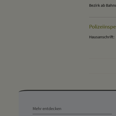
Bezirk ab Bahn
Polizeiinspe
Hausanschrift:
Mehr
entdecken,
Mehr entdecken
Öffnungszeiten
Kontakt