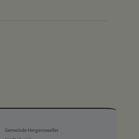
drucken
nach oben
Gemeinde Hergensweiler
Friedhofweg 7