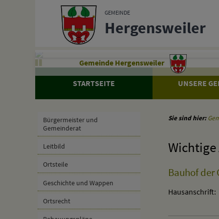
Zum Inhalt
,
zur Navigation
oder
zur Startseite
springen.
GEMEINDE
Hergensweiler
Gemeinde Hergensweiler
STARTSEITE
UNSERE GE
Sie sind hier:
Gem
Bürgermeister und
Gemeinderat
Wichtige
Leitbild
Ortsteile
Bauhof der
Geschichte und Wappen
Hausanschrift:
Ortsrecht
Bebauungspläne