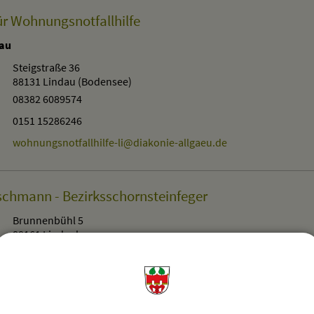
für Wohnungsnotfallhilfe
dau
Steigstraße 36
88131 Lindau (Bodensee)
08382 6089574
0151 15286246
wohnungsnotfallhilfe-li@diakonie-allgaeu.de
tschmann - Bezirksschornsteinfeger
Brunnenbühl 5
88161 Lindenberg
0174 9659434
eauftragter Bernd Brunner