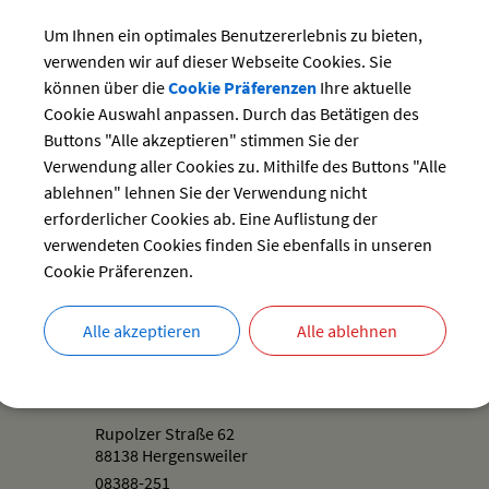
Unterer Riegersbach 14
88138 Hergensweiler
Um Ihnen ein optimales Benutzererlebnis zu bieten,
08388 982426
verwenden wir auf dieser Webseite Cookies. Sie
können über die
Cookie Präferenzen
Ihre aktuelle
Cookie Auswahl anpassen. Durch das Betätigen des
Fechner
Buttons "Alle akzeptieren" stimmen Sie der
Verwendung aller Cookies zu. Mithilfe des Buttons "Alle
Ringstraße 12
ablehnen" lehnen Sie der Verwendung nicht
88138 Sigmarszell
erforderlicher Cookies ab. Eine Auflistung der
08382 2759176
verwendeten Cookies finden Sie ebenfalls in unseren
0171-4024058
Cookie Präferenzen.
unterführung Stockenweiler Richtung Lindau
Alle akzeptieren
Alle ablehnen
nder und Martin Betz
Rupolzer Straße 62
88138 Hergensweiler
08388-251