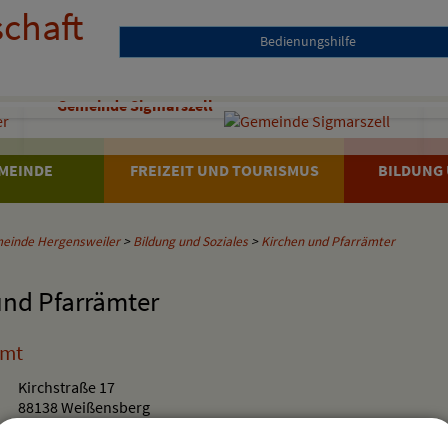
Bedienungshilfe
Gemeinde Sigmarszell
MEINDE
FREIZEIT UND TOURISMUS
BILDUNG 
einde Hergensweiler
>
Bildung und Soziales
>
Kirchen und Pfarrämter
und Pfarrämter
amt
Kirchstraße 17
88138 Weißensberg
08389/1255
pg.weissensberg@bistum-augsburg.de