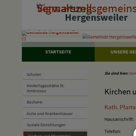
Zum Inhalt
,
zur Navigation
oder
zur Startseite
springen.
GEMEINDE
Hergensweiler
Gemeinde Hergensweiler
STARTSEITE
UNSERE GE
Sie sind hier:
Gem
Schulen
Kindertagesstätte St.
Kirchen 
Ambrosius
Bücherei
Kath. Pfarr
Ärzte und Krankenhäuser
Hausanschrift:
Soziale Einrichtungen
Telefon:
Kirchen und Pfarrämter
E-Mail: