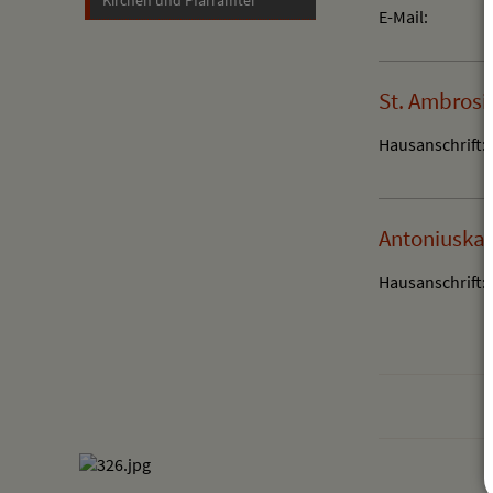
St. Ambrosi
Hausanschrift:
Antoniuskap
Hausanschrift: