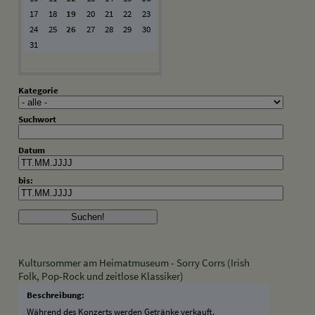
17
18
19
20
21
22
23
24
25
26
27
28
29
30
31
Kategorie
Suchwort
Datum
bis:
Kultursommer am Heimatmuseum - Sorry Corrs (Irish
Folk, Pop-Rock und zeitlose Klassiker)
Beschreibung:
Während des Konzerts werden Getränke verkauft.