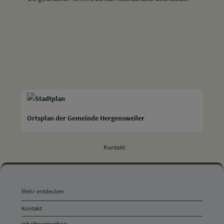
drucken
nach oben
Ortsplan der Gemeinde Hergensweiler
Kontakt
Mehr
entdecken,
Mehr entdecken
Öffnungszeiten
Kontakt
und