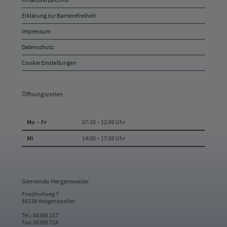
Inhaltsverzeichnis
Anschrift
Erklärung zur Barrierefreiheit
und
Impressum
Kontakt
Datenschutz
Cookie Einstellungen
Öffnungszeiten
Mo – Fr
07:30 – 12:00 Uhr
Mi
14:00 – 17:00 Uhr
Gemeinde Hergensweiler
Friedhofweg 7
88138 Hergensweiler
Tel.: 08388 217
Fax: 08388 724