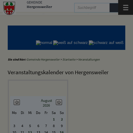
Zum Inhalt
,
zur Navigation
oder
zur Startseite
springen.
GEMEINDE
Hergensweiler
Menü
Gemeinde Hergensweiler
Gemeinde Sigmarszell
Gemeinde Weißensberg
Sie sind hier:
Gemeinde Hergensweiler
>
Startseite
>
Veranstaltungen
Veranstaltungskalender von Hergensweiler
August
2026
Mo
Di
Mi
Do
Fr
Sa
So
1
2
3
4
5
6
7
8
9
10
11
12
13
14
15
16