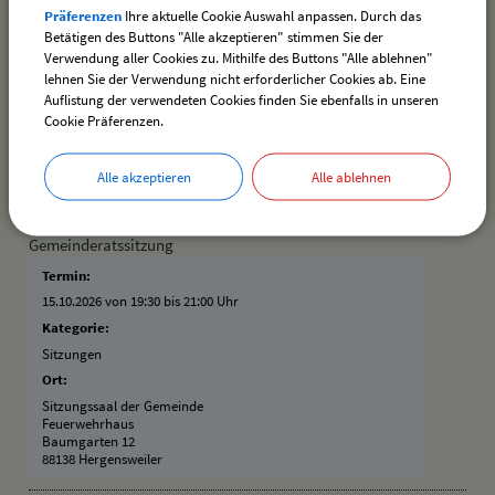
Termin:
Präferenzen
Ihre aktuelle Cookie Auswahl anpassen. Durch das
07.10.2026
–
31.10.2026
Betätigen des Buttons "Alle akzeptieren" stimmen Sie der
Verwendung aller Cookies zu. Mithilfe des Buttons "Alle ablehnen"
Kategorie:
lehnen Sie der Verwendung nicht erforderlicher Cookies ab. Eine
Vereine
Auflistung der verwendeten Cookies finden Sie ebenfalls in unseren
Ort:
Cookie Präferenzen.
Schützenheim Hergensweiler
Bahnhofstraße 24
88138 Hergensweiler
Alle akzeptieren
Alle ablehnen
Gemeinderatssitzung
Termin:
15.10.2026 von 19:30
bis 21:00 Uhr
Kategorie:
Sitzungen
Ort:
Sitzungssaal der Gemeinde
Feuerwehrhaus
Baumgarten 12
88138 Hergensweiler