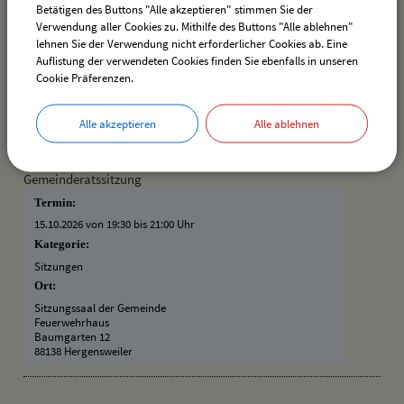
Betätigen des Buttons "Alle akzeptieren" stimmen Sie der
07.10.2026
–
31.10.2026
Verwendung aller Cookies zu. Mithilfe des Buttons "Alle ablehnen"
Kategorie:
lehnen Sie der Verwendung nicht erforderlicher Cookies ab. Eine
Vereine
Auflistung der verwendeten Cookies finden Sie ebenfalls in unseren
Ort:
Cookie Präferenzen.
Schützenheim Hergensweiler
Bahnhofstraße 24
88138 Hergensweiler
Alle akzeptieren
Alle ablehnen
Gemeinderatssitzung
Termin:
15.10.2026 von 19:30
bis 21:00 Uhr
Kategorie:
Sitzungen
Ort:
Sitzungssaal der Gemeinde
Feuerwehrhaus
Baumgarten 12
88138 Hergensweiler