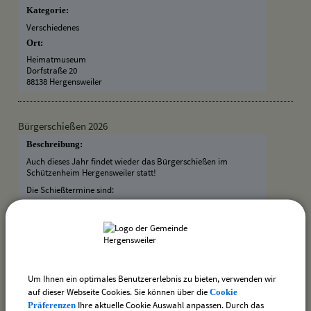
Kategorie:
Verschiedenes
Ort:
Heimatmuseum
Dorfstraße 20
88138 Hergensweiler
Bürgerschießen 2026
Beschreibung:
Auch dieses Jahr findet wieder das Bürgerschießen im
Schützenheim Hergensweiler statt!
Die Schießtermine sind:
07.10.2026
09.10.2026
14.10.2026
16.10.2026
Um Ihnen ein optimales Benutzererlebnis zu bieten, verwenden wir
31.10.2026 (Siegerehrung)
auf dieser Webseite Cookies. Sie können über die
Cookie
Termin:
Ihre aktuelle Cookie Auswahl anpassen. Durch das
Präferenzen