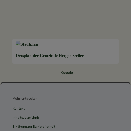
drucken
nach oben
Ortsplan der Gemeinde Hergensweiler
Kontakt
Mehr
entdecken,
Mehr entdecken
Öffnungszeiten
Kontakt
und
Inhaltsverzeichnis
Anschrift
Erklärung zur Barrierefreiheit