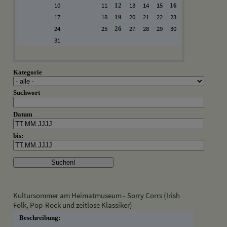
10
11
13
14
15
12
16
17
18
20
21
22
23
19
24
25
27
28
29
30
26
31
Kategorie
Suchwort
Datum
bis:
Kultursommer am Heimatmuseum - Sorry Corrs (Irish
Folk, Pop-Rock und zeitlose Klassiker)
Beschreibung: