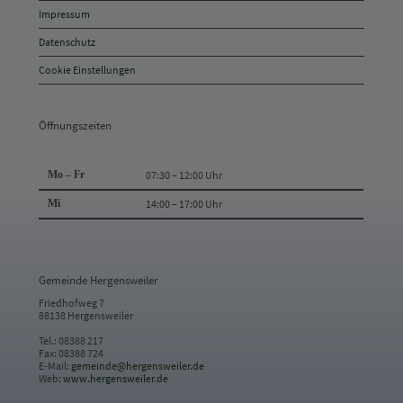
und
Impressum
Kontakt
Datenschutz
Cookie Einstellungen
Öffnungszeiten
Mo – Fr
07:30 – 12:00 Uhr
Mi
14:00 – 17:00 Uhr
Gemeinde Hergensweiler
Friedhofweg 7
88138 Hergensweiler
Tel.: 08388 217
Fax: 08388 724
E-Mail:
gemeinde@hergensweiler.de
Web:
www.hergensweiler.de