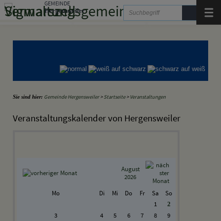
Zum Inhalt
,
zur Navigation
GEMEINDE
oder
zur Startseite
springen.
Hergensweiler
Menü
Gemeinde Hergensweiler
Gemeinde Sigmarszell
Gemeinde Weißensberg
Gemeinde Hergensweiler
>
Startseite
>
Veranstaltungen
Sie sind hier:
Veranstaltungskalender von Hergensweiler
August
2026
Mo
Di
Mi
Do
Fr
Sa
So
1
2
3
4
5
6
7
8
9