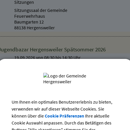
Sitzungen
Sitzungssaal der Gemeinde
Feuerwehrhaus
Baumgarten 12
88138 Hergensweiler
 Jugendbazar Hergensweiler Spätsommer 2026
19.09.2026 von 08:30
bis 14:30 Uhr
Märkte
Leiblachhalle
Friedhofweg 6
88138 Hergensweiler
Um Ihnen ein optimales Benutzererlebnis zu bieten,
verwenden wir auf dieser Webseite Cookies. Sie
 geöffnet - Dauerausstellung + Sonderausstellung
können über die
Cookie Präferenzen
Ihre aktuelle
Verschiedenes
Cookie Auswahl anpassen. Durch das Betätigen des
Heimatmuseum
Buttons "Alle akzeptieren" stimmen Sie der