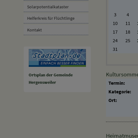
Breitbandausbau
Mo
Di
Solarpotentialkataster
3
4
Helferkreis für Flüchtlinge
10
11
Kontakt
17
18
24
25
31
Kultursommer
Ortsplan der Gemeinde
Hergensweiler
Termin:
Kategorie:
Ort: