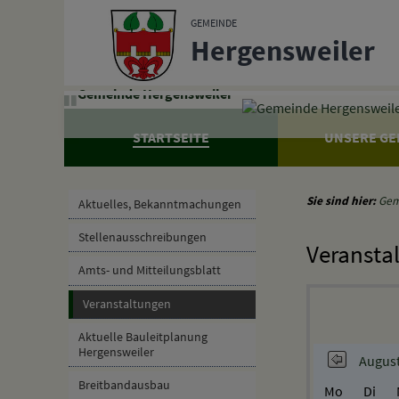
Zum Inhalt
,
zur Navigation
oder
zur Startseite
springen.
GEMEINDE
Hergensweiler
Gemeinde Hergensweiler
STARTSEITE
UNSERE GE
Sie sind hier:
Gem
Aktuelles, Bekanntmachungen
Stellenausschreibungen
Veransta
Amts- und Mitteilungsblatt
Veranstaltungen
Aktuelle Bauleitplanung
Hergensweiler
August