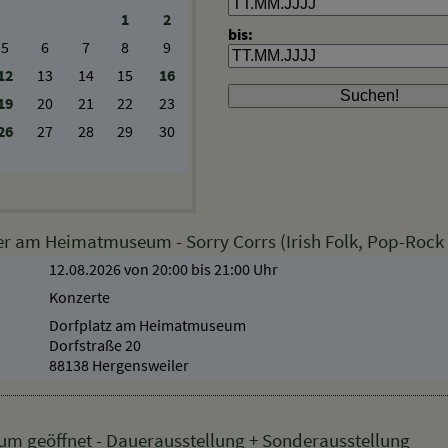
Mi
Do
Fr
Sa
So
1
2
bis:
5
6
7
8
9
12
13
14
15
16
19
20
21
22
23
26
27
28
29
30
 am Heimatmuseum - Sorry Corrs (Irish Folk, Pop-Rock u
12.08.2026 von 20:00
bis 21:00 Uhr
Konzerte
Dorfplatz am Heimatmuseum
Dorfstraße 20
88138 Hergensweiler