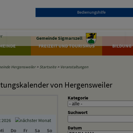
Bedienungshilfe
Gemeinde Sigmarszell
MEINDE
FREIZEIT UND TOURISMUS
BILDUNG 
einde Hergensweiler
>
Startseite
>
Veranstaltungen
ltungskalender von Hergensweiler
Kategorie
Suchwort
 2026
Datum