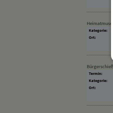
Heimatmuseum
Kategorie:
Ort:
Bürgerschie
Termin:
Kategorie:
Ort: