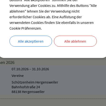
Dorfstraße 20
Verwendung aller Cookies zu. Mithilfe des Buttons "Alle
88138 Hergensweiler
ablehnen" lehnen Sie der Verwendung nicht
erforderlicher Cookies ab. Eine Auflistung der
verwendeten Cookies finden Sie ebenfalls in unseren
 geöffnet - Dauerausstellung + Sonderausstellung
Cookie Präferenzen.
Verschiedenes
Heimatmuseum
Alle akzeptieren
Alle ablehnen
Dorfstraße 20
88138 Hergensweiler
ßen 2026
07.10.2026
–
31.10.2026
Vereine
Schützenheim Hergensweiler
Bahnhofstraße 24
88138 Hergensweiler