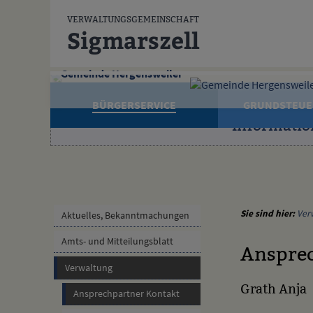
Zum Inhalt
,
zur Navigation
oder
zur Startseite
springen.
VERWALTUNGSGEMEINSCHAFT
Sigmarszell
Gemeinde Hergensweiler
BÜRGERSERVICE
GRUNDSTEUE
Informatio
Sie sind hier:
Ver
Aktuelles, Bekanntmachungen
Amts- und Mitteilungsblatt
Ansprec
Verwaltung
Grath Anja
Ansprechpartner Kontakt