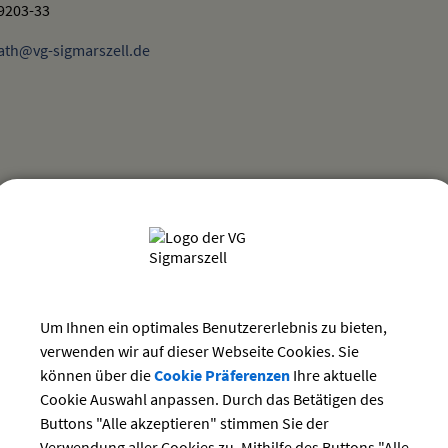
 9203-33
ath@vg-sigmarszell.de
entsorgung
eichssatzungen
g; Einreichung
Um Ihnen ein optimales Benutzererlebnis zu bieten,
; Erschließung
verwenden wir auf dieser Webseite Cookies. Sie
lanverfahren
 - Abweichungen bei verfahrensfreien Bauvorhaben
können über die
Cookie Präferenzen
Ihre aktuelle
- Erlass örtlicher Bauvorschriften
Cookie Auswahl anpassen. Durch das Betätigen des
gsplan
Buttons "Alle akzeptieren" stimmen Sie der
rung; Entwässerungsbeiträge
Verwendung aller Cookies zu. Mithilfe des Buttons "Alle