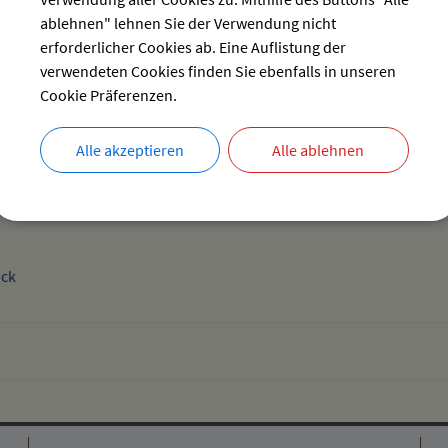
rung; Grundstücksanschluss Kanal
ablehnen" lehnen Sie der Verwendung nicht
rungssatzung; Anschluss- und Benutzungszwang
ßung von Baugebieten
erforderlicher Cookies ab. Eine Auflistung der
ßungsbeiträge
verwendeten Cookies finden Sie ebenfalls in unseren
utzungsplan
Cookie Präferenzen.
nterhaltung - kleine Gewässer (Gewässer dritter Ordnung)
nungsplan
erschutz; Gewässer dritter Ordnung
Alle akzeptieren
Alle ablehnen
eichssatzungen
er Hoch- und Tiefbau
ck