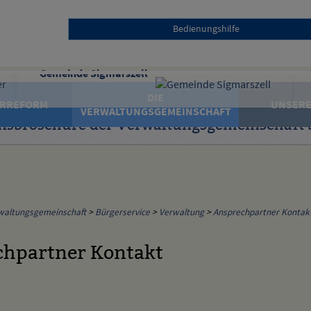
Bedienungshilfe
Gemeinde Sigmarszell
DIE
RREFORM
UNSERE
VERWALTUNGSGEMEINSCHAFT
nsbroschüre der Verwaltungsgemeinschaft 
waltungsgemeinschaft
>
Bürgerservice
>
Verwaltung
>
Ansprechpartner Kontak
hpartner Kontakt