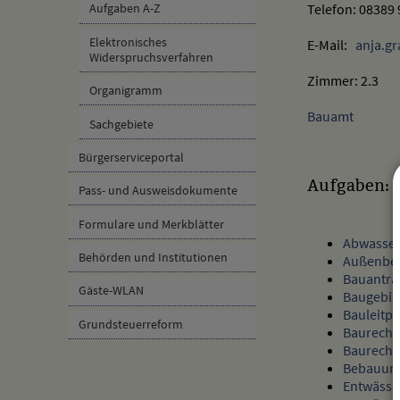
Telefon: 08389
Aufgaben A-Z
Elektronisches
E-Mail:
anja.gr
Widerspruchsverfahren
Zimmer: 2.3
Organigramm
Bauamt
Sachgebiete
Bürgerserviceportal
Aufgaben:
Pass- und Ausweisdokumente
Formulare und Merkblätter
Abwasser
Behörden und Institutionen
Außenber
Bauantra
Gäste-WLAN
Baugebiet
Bauleitp
Grundsteuerreform
Baurecht
Baurecht 
Bebauun
Entwässe