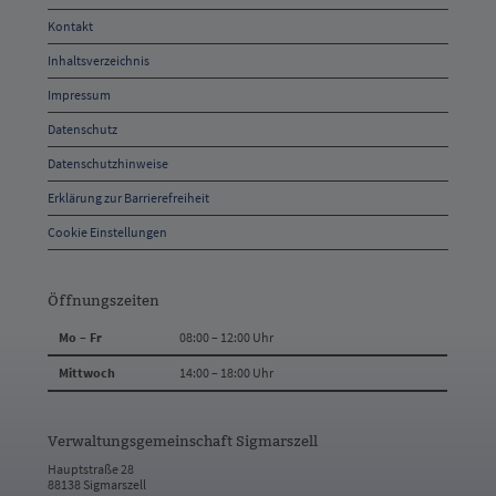
Öffnungszeiten
Kontakt
und
Inhaltsverzeichnis
Anschrift
Impressum
und
Datenschutz
Kontakt
Datenschutzhinweise
Erklärung zur Barrierefreiheit
Cookie Einstellungen
Öffnungszeiten
Mo – Fr
08:00 – 12:00 Uhr
Mittwoch
14:00 – 18:00 Uhr
Verwaltungsgemeinschaft Sigmarszell
Hauptstraße 28
88138 Sigmarszell