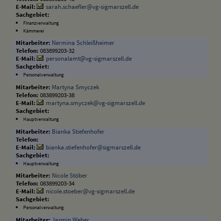
sarah.schaefler@vg-sigmarszell.de
Finanzverwaltung
Kämmerei
Nermina Schleißheimer
083899203-32
personalamt@vg-sigmarszell.de
Personalverwaltung
Martyna Smyczek
083899203-38
martyna.smyczek@vg-sigmarszell.de
Hauptverwaltung
Bianka Stiefenhofer
bianka.stiefenhofer@sigmarszell.de
Hauptverwaltung
Nicole Stöber
083899203-34
nicole.stoeber@vg-sigmarszell.de
Personalverwaltung
Jasmin Weber