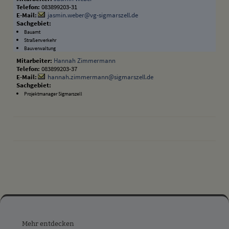
083899203-31
jasmin.weber@vg-sigmarszell.de
Bauamt
Straßenverkehr
Bauverwaltung
Hannah Zimmermann
083899203-37
hannah.zimmermann@sigmarszell.de
Projektmanager Sigmarszell
drucken
nach oben
Mehr
entdecken,
Mehr entdecken