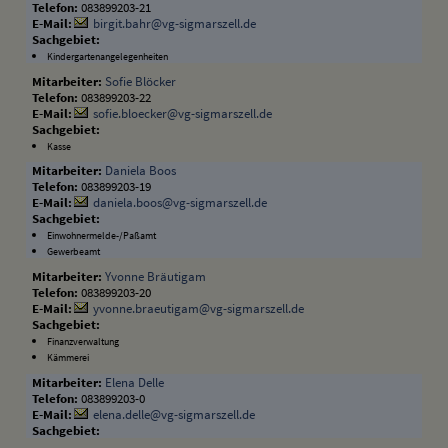
083899203-21
birgit.bahr@vg-sigmarszell.de
Kindergartenangelegenheiten
Sofie Blöcker
083899203-22
sofie.bloecker@vg-sigmarszell.de
Kasse
Daniela Boos
083899203-19
daniela.boos@vg-sigmarszell.de
Einwohnermelde-/Paßamt
Gewerbeamt
Yvonne Bräutigam
083899203-20
yvonne.braeutigam@vg-sigmarszell.de
Finanzverwaltung
Kämmerei
Elena Delle
083899203-0
elena.delle@vg-sigmarszell.de