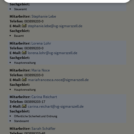
Steueramt
Stephanie Lebe
083899203-0
stephanie.lebe@vg-sigmarszell.de
Bauamt
Lorena Lohr
083899203-0
lorena.lohr@vg-sigmarszell.de
Hauptverwaltung
Maria Noce
083899203-0
mariafrancesca.noce@sigmarszell.de
Hauptverwaltung
Carina Reichart
083899203-17
carina.reichart@vg-sigmarszell.de
Öffentliche Sicherheit und Ordnung
Standesamt
Sarah Schäfler
083899203-48