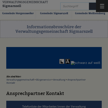
Zum Inhalt
,
zur Navigation
oder
zur Startseite
springen.
VERWALTUNGSGEMEINSCHAFT
Sigmarszell
Menü
Gemeinde Hergensweiler
Gemeinde Sigmarszell
Gemeinde Weißensberg
Informationsbroschüre der
Verwaltungsgemeinschaft Sigmarszell
Sie sind hier:
Verwaltungsgemeinschaft
>
Bürgerservice
>
Verwaltung
>
Ansprechpartner
Kontakt
Ansprechpartner Kontakt
Telefonliste der Mitarbeiter/innen der Verwaltung