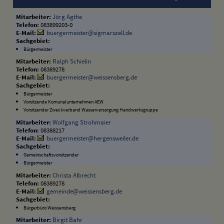
Jörg Agthe
083899203-0
buergermeister@sigmarszell.de
Bürgermeister
Ralph Schielin
08389278
buergermeister@weissensberg.de
Bürgermeister
Vorsitzende Komunalunternehmen AEW
Vorsitzender Zweckverband Wasserversorgung Handwerksgruppe
Wolfgang Strohmaier
08388217
buergermeister@hergensweiler.de
Gemeinschaftsvorsitzender
Bürgermeister
Christa Albrecht
08389278
gemeinde@weissensberg.de
Bürgerbüro Weissensberg
Birgit Bahr