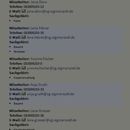
Jana Dorn
083899203-23
jana.dorn@vg-sigmarszell.de
Kasse
Lena Fehrer
083899203-30
lena.fehrer@vg-sigmarszell.de
Bauamt
Abwasser
Yvonne Fischer
083899203-0
yvonne.fischer@vg-sigmarszell.de
Hauptverwaltung
Anja Grath
083899203-33
anja.grath@vg-sigmarszell.de
Bauamt
Lena Gresser
083899203-36
lena.gresser@vg-sigmarszell.de
Hauptverwaltung