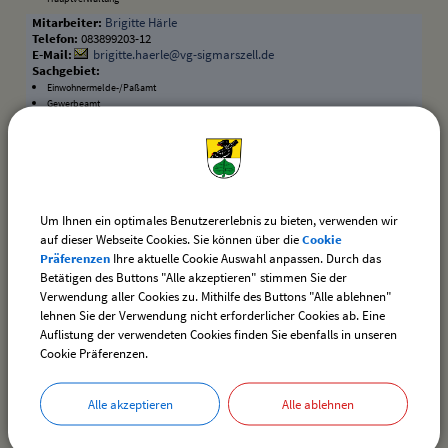
Brigitte Härle
083899203-12
brigitte.haerle@vg-sigmarszell.de
Einwohnermelde-/Paßamt
Gewerbeamt
Ophelia Hermann
08388217
gemeinde@hergensweiler.de
Bürgerbüro Hergensweiler
Maria Jäger
Um Ihnen ein optimales Benutzererlebnis zu bieten, verwenden wir
083899203-10
auf dieser Webseite Cookies. Sie können über die
Cookie
maria.jaeger@vg-sigmarszell.de
Präferenzen
Ihre aktuelle Cookie Auswahl anpassen. Durch das
Betätigen des Buttons "Alle akzeptieren" stimmen Sie der
Geschäftsstellenleitung
Verwendung aller Cookies zu. Mithilfe des Buttons "Alle ablehnen"
Hauptverwaltung
lehnen Sie der Verwendung nicht erforderlicher Cookies ab. Eine
Rebekka Kohler
Auflistung der verwendeten Cookies finden Sie ebenfalls in unseren
083899203-18
Cookie Präferenzen.
rebekka.kohler@vg-sigmarszell.de
Einwohnermelde-/Paßamt
Alle akzeptieren
Alle ablehnen
Anja Lang
083899203-45
anja.lang@vg-sigmarszell.de