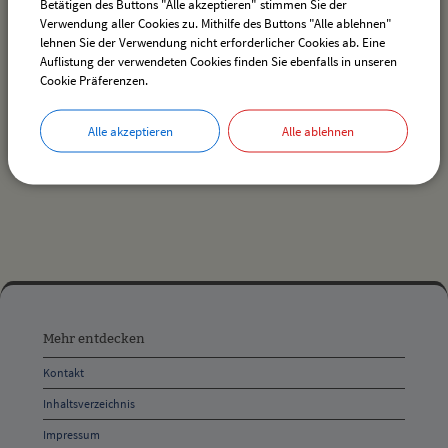
Betätigen des Buttons "Alle akzeptieren" stimmen Sie der
Verwendung aller Cookies zu. Mithilfe des Buttons "Alle ablehnen"
lehnen Sie der Verwendung nicht erforderlicher Cookies ab. Eine
Auflistung der verwendeten Cookies finden Sie ebenfalls in unseren
Es wurden keine Veranstaltungen gefunden.
Cookie Präferenzen.
Alle akzeptieren
Alle ablehnen
drucken
nach oben
Mehr
entdecken,
Mehr entdecken
Öffnungszeiten
Kontakt
und
Inhaltsverzeichnis
Anschrift
Impressum
und