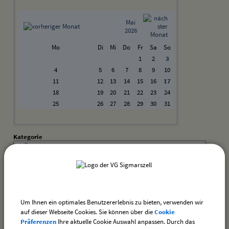
Mai
2026
Mo
Di
Mi
Do
Fr
Sa
So
1
2
3
4
5
6
7
8
9
10
11
12
13
14
15
16
17
18
19
20
21
22
23
24
25
26
27
28
29
30
31
Kategorie
Suchwort
Datum
Um Ihnen ein optimales Benutzererlebnis zu bieten, verwenden wir
bis:
auf dieser Webseite Cookies. Sie können über die
Cookie
Präferenzen
Ihre aktuelle Cookie Auswahl anpassen. Durch das