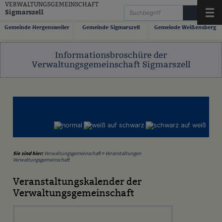
Zum Inhalt
,
zur Navigation
oder
zur Startseite
springen.
VERWALTUNGSGEMEINSCHAFT
Sigmarszell
Menü
Gemeinde Hergensweiler
Gemeinde Sigmarszell
Gemeinde Weißensberg
Informationsbroschüre der
Verwaltungsgemeinschaft Sigmarszell
Sie sind hier:
Verwaltungsgemeinschaft
>
Veranstaltungen
Verwaltungsgemeinschaft
Veranstaltungskalender der
Verwaltungsgemeinschaft