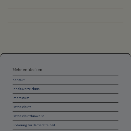
drucken
nach oben
Mehr
entdecken,
Mehr entdecken
Öffnungszeiten
Kontakt
und
Inhaltsverzeichnis
Anschrift
Impressum
und
Datenschutz
Kontakt
Datenschutzhinweise
Erklärung zur Barrierefreiheit