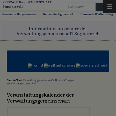
Zum Inhalt
,
zur Navigation
oder
zur Startseite
springen.
VERWALTUNGSGEMEINSCHAFT
Sigmarszell
Menü
Gemeinde Hergensweiler
Gemeinde Sigmarszell
Gemeinde Weißensberg
Informationsbroschüre der
Verwaltungsgemeinschaft Sigmarszell
Sie sind hier:
Verwaltungsgemeinschaft
>
Veranstaltungen
Verwaltungsgemeinschaft
Veranstaltungskalender der
Verwaltungsgemeinschaft