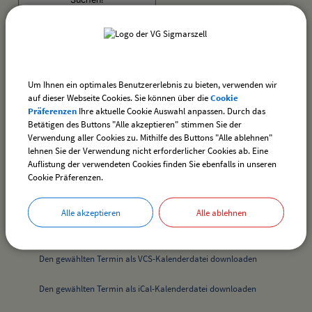
Heimatmuseum geöffnet - Dauerausstellung +
Sonderausstellung
Termin:
Um Ihnen ein optimales Benutzererlebnis zu bieten, verwenden wir
19.07.2026 von 14:00
bis 16:00 Uhr
auf dieser Webseite Cookies. Sie können über die
Cookie
Kategorie:
Präferenzen
Ihre aktuelle Cookie Auswahl anpassen. Durch das
Betätigen des Buttons "Alle akzeptieren" stimmen Sie der
Verschiedenes
Verwendung aller Cookies zu. Mithilfe des Buttons "Alle ablehnen"
Ort:
lehnen Sie der Verwendung nicht erforderlicher Cookies ab. Eine
Heimatmuseum
Auflistung der verwendeten Cookies finden Sie ebenfalls in unseren
Dorfstraße 20
Cookie Präferenzen.
88138 Hergensweiler
Alle akzeptieren
Alle ablehnen
Downloads
Den gewählten Termin als VCS-Kalenderdatei downloaden
Den gewählten Termin als iCal-Kalenderdatei downloaden