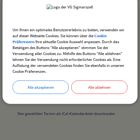
Bauausschusssitzung
Termin:
Um Ihnen ein optimales Benutzererlebnis zu bieten, verwenden wir
auf dieser Webseite Cookies. Sie können über die
Cookie
18.06.2026 von 19:45
bis 20:00 Uhr
Präferenzen
Ihre aktuelle Cookie Auswahl anpassen. Durch das
Kategorie:
Betätigen des Buttons "Alle akzeptieren" stimmen Sie der
Sitzungen
Verwendung aller Cookies zu. Mithilfe des Buttons "Alle ablehnen"
Ort:
lehnen Sie der Verwendung nicht erforderlicher Cookies ab. Eine
Auflistung der verwendeten Cookies finden Sie ebenfalls in unseren
im Sitzungsraum des Rathauses Weißensberg, Kirchstr. 13
Cookie Präferenzen.
Alle akzeptieren
Alle ablehnen
Downloads
Den gewählten Termin als VCS-Kalenderdatei downloaden
Den gewählten Termin als iCal-Kalenderdatei downloaden