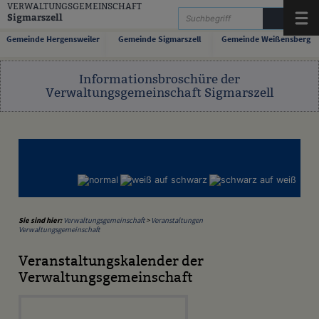
Zum Inhalt
,
zur Navigation
oder
zur Startseite
springen.
VERWALTUNGSGEMEINSCHAFT
Sigmarszell
Menü
Gemeinde Hergensweiler
Gemeinde Sigmarszell
Gemeinde Weißensberg
Informationsbroschüre der
Verwaltungsgemeinschaft Sigmarszell
Sie sind hier:
Verwaltungsgemeinschaft
>
Veranstaltungen
Verwaltungsgemeinschaft
Veranstaltungskalender der
Verwaltungsgemeinschaft