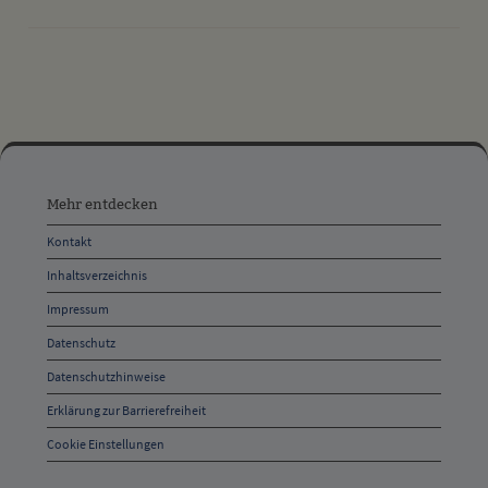
drucken
nach oben
Mehr
entdecken,
Mehr entdecken
Öffnungszeiten
Kontakt
und
Inhaltsverzeichnis
Anschrift
Impressum
und
Datenschutz
Kontakt
Datenschutzhinweise
Erklärung zur Barrierefreiheit
Cookie Einstellungen