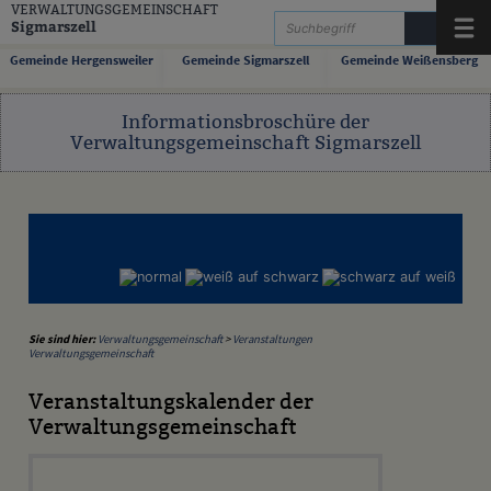
Zum Inhalt
,
zur Navigation
oder
zur Startseite
springen.
VERWALTUNGSGEMEINSCHAFT
Sigmarszell
Menü
Gemeinde Hergensweiler
Gemeinde Sigmarszell
Gemeinde Weißensberg
Informationsbroschüre der
Verwaltungsgemeinschaft Sigmarszell
Sie sind hier:
Verwaltungsgemeinschaft
>
Veranstaltungen
Verwaltungsgemeinschaft
Veranstaltungskalender der
Verwaltungsgemeinschaft