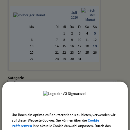
Juli
2026
Mo
Di
Mi
Do
Fr
Sa
So
1
2
3
4
5
6
7
8
9
10
11
12
13
14
15
16
17
18
19
20
21
22
23
24
25
26
27
28
29
30
31
Kategorie
Suchwort
Datum
Um Ihnen ein optimales Benutzererlebnis zu bieten, verwenden wir
bis:
auf dieser Webseite Cookies. Sie können über die
Cookie
Präferenzen
Ihre aktuelle Cookie Auswahl anpassen. Durch das