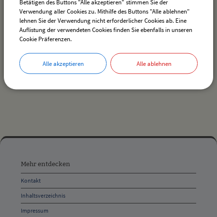
Betätigen des Buttons "Alle akzeptieren" stimmen Sie der
Verwendung aller Cookies zu. Mithilfe des Buttons "Alle ablehnen"
lehnen Sie der Verwendung nicht erforderlicher Cookies ab. Eine
Auflistung der verwendeten Cookies finden Sie ebenfalls in unseren
Es wurden keine Veranstaltungen gefunden.
Cookie Präferenzen.
Alle akzeptieren
Alle ablehnen
drucken
nach oben
Mehr
entdecken,
Mehr entdecken
Öffnungszeiten
Kontakt
und
Inhaltsverzeichnis
Anschrift
Impressum
und