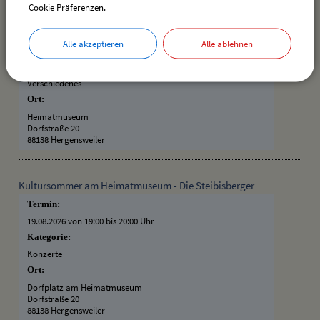
Heimatmuseum geöffnet - Dauerausstellung +
Cookie Präferenzen.
Sonderausstellung
Termin:
Alle akzeptieren
Alle ablehnen
16.08.2026 von 14:00
bis 16:00 Uhr
Kategorie:
Verschiedenes
Ort:
Heimatmuseum
Dorfstraße 20
88138 Hergensweiler
Kultursommer am Heimatmuseum - Die Steibisberger
Termin:
19.08.2026 von 19:00
bis 20:00 Uhr
Kategorie:
Konzerte
Ort:
Dorfplatz am Heimatmuseum
Dorfstraße 20
88138 Hergensweiler