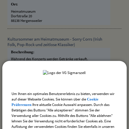
Ort:
Heimatmuseum
Dorfstraße 20
88138 Hergensweiler
Kultursommer am Heimatmuseum - Sorry Corrs (Irish
Folk, Pop-Rock und zeitlose Klassiker)
Beschreibung:
Während des Konzerts werden Getränke verkauft.
Termin:
12.08.2026 von 20:00
bis 21:00 Uhr
Kategorie:
Konzerte
Um Ihnen ein optimales Benutzererlebnis zu bieten, verwenden wir
Ort:
auf dieser Webseite Cookies. Sie können über die
Cookie
Dorfplatz am Heimatmuseum
Ihre aktuelle Cookie Auswahl anpassen. Durch das
Präferenzen
Dorfstraße 20
Betätigen des Buttons "Alle akzeptieren" stimmen Sie der
88138 Hergensweiler
Verwendung aller Cookies zu. Mithilfe des Buttons "Alle ablehnen"
lehnen Sie der Verwendung nicht erforderlicher Cookies ab. Eine
Auflistung der verwendeten Cookies finden Sie ebenfalls in unseren