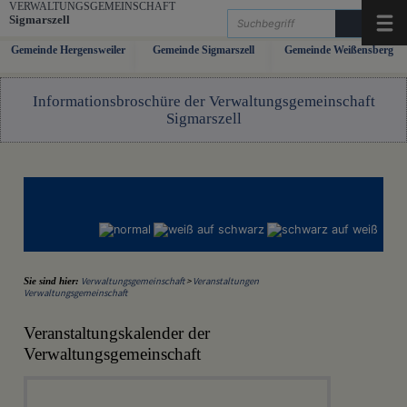
Zum Inhalt
,
zur Navigation
oder
zur Startseite
springen.
VERWALTUNGSGEMEINSCHAFT
Sigmarszell
Menü
Gemeinde Hergensweiler
Gemeinde Sigmarszell
Gemeinde Weißensberg
Informationsbroschüre der Verwaltungsgemeinschaft
Sigmarszell
Verwaltungsgemeinschaft
>
Veranstaltungen
Sie sind hier:
Verwaltungsgemeinschaft
Veranstaltungskalender der
Verwaltungsgemeinschaft