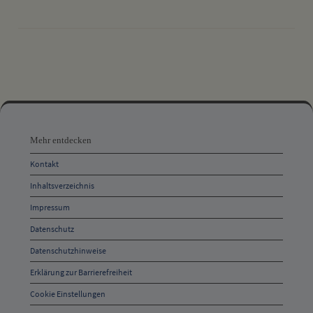
drucken
nach oben
Mehr
entdecken,
Mehr entdecken
Öffnungszeiten
Kontakt
und
Inhaltsverzeichnis
Anschrift
Impressum
und
Kontakt
Datenschutz
Datenschutzhinweise
Erklärung zur Barrierefreiheit
Cookie Einstellungen