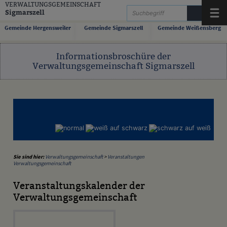
Zum Inhalt
,
zur Navigation
oder
zur Startseite
springen.
VERWALTUNGSGEMEINSCHAFT
Sigmarszell
Menü
Gemeinde Hergensweiler
Gemeinde Sigmarszell
Gemeinde Weißensberg
Informationsbroschüre der
Verwaltungsgemeinschaft Sigmarszell
Sie sind hier:
Verwaltungsgemeinschaft
>
Veranstaltungen
Verwaltungsgemeinschaft
Veranstaltungskalender der
Verwaltungsgemeinschaft