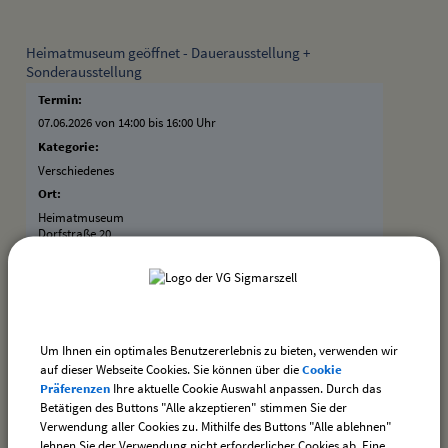
Heimatmuseum geöffnet - Dauerausstellung +
Sonderausstellung
Termin:
07.06.2026 von 14:00
bis 16:00 Uhr
Kategorie:
Verschiedenes
Ort:
Heimatmuseum
Dorfstraße 20
88138 Hergensweiler
Bauausschusssitzung
Termin:
Um Ihnen ein optimales Benutzererlebnis zu bieten, verwenden wir
18.06.2026 von 19:45
bis 20:00 Uhr
auf dieser Webseite Cookies. Sie können über die
Cookie
Präferenzen
Ihre aktuelle Cookie Auswahl anpassen. Durch das
Kategorie:
Betätigen des Buttons "Alle akzeptieren" stimmen Sie der
Sitzungen
Verwendung aller Cookies zu. Mithilfe des Buttons "Alle ablehnen"
Ort:
lehnen Sie der Verwendung nicht erforderlicher Cookies ab. Eine