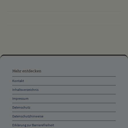
drucken
nach oben
Mehr
entdecken,
Mehr entdecken
Öffnungszeiten
Kontakt
und
Inhaltsverzeichnis
Anschrift
Impressum
und
Datenschutz
Kontakt
Datenschutzhinweise
Erklärung zur Barrierefreiheit