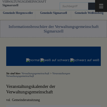
Zum Inhalt
,
zur Navigation
oder
zur Startseite
springen.
VERWALTUNGSGEMEINSCHAFT
Sigmarszell
Menü
Gemeinde Hergensweiler
Gemeinde Sigmarszell
Gemeinde Weißensberg
Informationsbroschüre der Verwaltungsgemeinschaft
Sigmarszell
Sie sind hier:
Verwaltungsgemeinschaft
>
Veranstaltungen
Verwaltungsgemeinschaft
Veranstaltungskalender der
Verwaltungsgemeinschaft
vsl. Gemeinderatssitzung