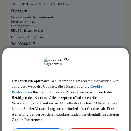
19.11.2026 von 19:30
bis 21:00 Uhr
Sitzungen
Sitzungssaal der Gemeinde
Feuerwehrhaus
Baumgarten 12
88138 Hergensweiler
Gemeinde Hergensweiler
Tel. 08388 217
anmelden
zurück zur Übersicht
Downloads
Den gewählten Termin als VCS-Kalenderdatei downloaden
Um Ihnen ein optimales Benutzererlebnis zu bieten, verwenden wir
auf dieser Webseite Cookies. Sie können über die
Cookie
Den gewählten Termin als iCal-Kalenderdatei downloaden
Präferenzen
Ihre aktuelle Cookie Auswahl anpassen. Durch das
Betätigen des Buttons "Alle akzeptieren" stimmen Sie der
Verwendung aller Cookies zu. Mithilfe des Buttons "Alle ablehnen"
lehnen Sie der Verwendung nicht erforderlicher Cookies ab. Eine
Auflistung der verwendeten Cookies finden Sie ebenfalls in unseren
drucken
nach oben
Cookie Präferenzen.