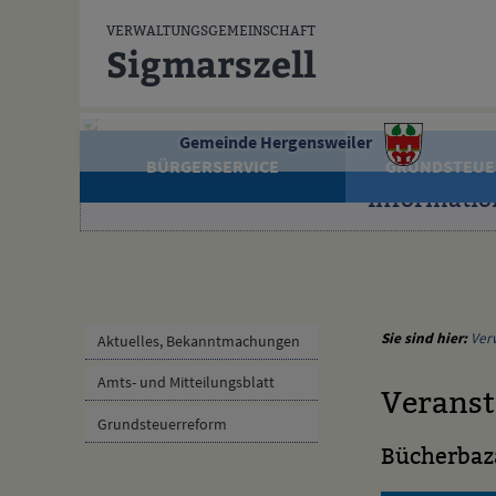
Zum Inhalt
,
zur Navigation
oder
zur Startseite
springen.
VERWALTUNGSGEMEINSCHAFT
Sigmarszell
Gemeinde Hergensweiler
BÜRGERSERVICE
GRUNDSTEUE
Informatio
Sie sind hier:
Ver
Aktuelles, Bekanntmachungen
Amts- und Mitteilungsblatt
Veranst
Grundsteuerreform
Bücherbaz