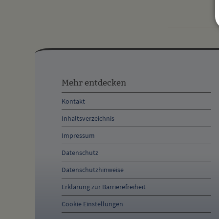
Mehr
entdecken,
Mehr entdecken
Öffnungszeiten
Kontakt
und
Inhaltsverzeichnis
Anschrift
Impressum
und
Datenschutz
Kontakt
Datenschutzhinweise
Erklärung zur Barrierefreiheit
Cookie Einstellungen