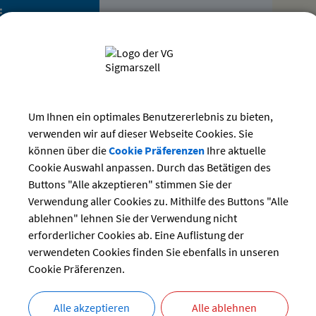
:
21.11.2026 von 09:00
bis 18:00 Uhr
Märkte
Leiblachhalle
Friedhofweg 6
88138 Hergensweiler
Um Ihnen ein optimales Benutzererlebnis zu bieten,
Bücherbazar-Team
verwenden wir auf dieser Webseite Cookies. Sie
Frau Anja Betke
können über die
Cookie Präferenzen
Ihre aktuelle
Cookie Auswahl anpassen. Durch das Betätigen des
rsicht
Buttons "Alle akzeptieren" stimmen Sie der
Verwendung aller Cookies zu. Mithilfe des Buttons "Alle
ablehnen" lehnen Sie der Verwendung nicht
ten Termin als VCS-Kalenderdatei downloaden
erforderlicher Cookies ab. Eine Auflistung der
verwendeten Cookies finden Sie ebenfalls in unseren
ten Termin als iCal-Kalenderdatei downloaden
Cookie Präferenzen.
Alle akzeptieren
Alle ablehnen