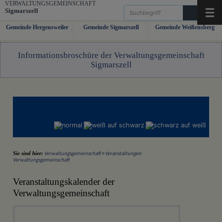
Zum Inhalt
,
zur Navigation
oder
zur Startseite
springen.
VERWALTUNGSGEMEINSCHAFT
Sigmarszell
Menü
Gemeinde Hergensweiler
Gemeinde Sigmarszell
Gemeinde Weißensberg
Informationsbroschüre der Verwaltungsgemeinschaft
Sigmarszell
Verwaltungsgemeinschaft
>
Veranstaltungen
Sie sind hier:
Verwaltungsgemeinschaft
Veranstaltungskalender der
Verwaltungsgemeinschaft