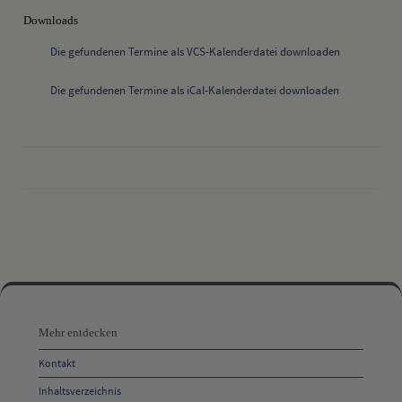
Downloads
Die gefundenen Termine als VCS-Kalenderdatei downloaden
Die gefundenen Termine als iCal-Kalenderdatei downloaden
drucken
nach oben
Mehr
entdecken,
Mehr entdecken
Öffnungszeiten
Kontakt
und
Inhaltsverzeichnis
Anschrift