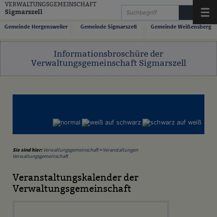
Zum Inhalt
,
zur Navigation
oder
zur Startseite
springen.
VERWALTUNGSGEMEINSCHAFT
Sigmarszell
Menü
Gemeinde Hergensweiler
Gemeinde Sigmarszell
Gemeinde Weißensberg
Informationsbroschüre der
Verwaltungsgemeinschaft Sigmarszell
Sie sind hier:
Verwaltungsgemeinschaft
>
Veranstaltungen
Verwaltungsgemeinschaft
Veranstaltungskalender der
Verwaltungsgemeinschaft