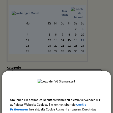
Mai
2026
Mo
Di
Mi
Do
Fr
Sa
So
1
2
3
4
5
6
7
8
9
10
11
12
13
14
15
16
17
18
19
20
21
22
23
24
25
26
27
28
29
30
31
Kategorie
Suchwort
Datum
Um Ihnen ein optimales Benutzererlebnis zu bieten, verwenden wir
bis:
auf dieser Webseite Cookies. Sie können über die
Cookie
Präferenzen
Ihre aktuelle Cookie Auswahl anpassen. Durch das