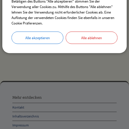
Betätigen des Buttons "Alle akzeptieren" stimmen Sie der
Verwendung aller Cookies zu. Mithilfe des Buttons "Alle ablehnen"
lehnen Sie der Verwendung nicht erforderlicher Cookies ab. Eine
Auflistung der verwendeten Cookies finden Sie ebenfalls in unseren
Es wurden keine Veranstaltungen gefunden.
Cookie Präferenzen.
Alle akzeptieren
Alle ablehnen
drucken
nach oben
Mehr
entdecken,
Mehr entdecken
Öffnungszeiten
Kontakt
und
Inhaltsverzeichnis
Anschrift
Impressum
und