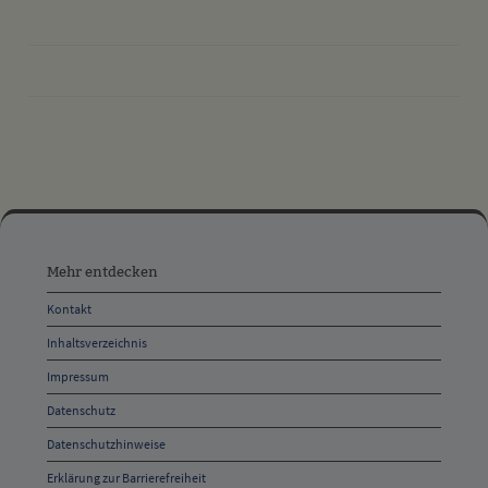
drucken
nach oben
Mehr
entdecken,
Mehr entdecken
Öffnungszeiten
Kontakt
und
Inhaltsverzeichnis
Anschrift
Impressum
und
Datenschutz
Kontakt
Datenschutzhinweise
Erklärung zur Barrierefreiheit