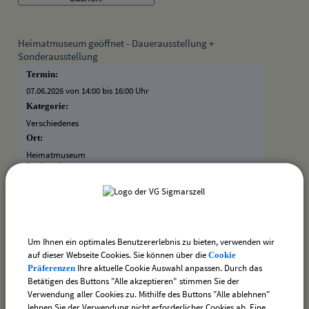
Heimatmuseum geöffnet - Dauerausstellung +
Sonderausstellung
Termin:
07.06.2026 von 14:00
bis 16:00 Uhr
Kategorie:
Verschiedenes
Ort:
Heimatmuseum
Dorfstraße 20
88138 Hergensweiler
Bauausschusssitzung
Termin:
Um Ihnen ein optimales Benutzererlebnis zu bieten, verwenden wir
auf dieser Webseite Cookies. Sie können über die
Cookie
18.06.2026 von 19:45
bis 20:00 Uhr
Ihre aktuelle Cookie Auswahl anpassen. Durch das
Präferenzen
Kategorie:
Betätigen des Buttons "Alle akzeptieren" stimmen Sie der
Sitzungen
Verwendung aller Cookies zu. Mithilfe des Buttons "Alle ablehnen"
Ort:
lehnen Sie der Verwendung nicht erforderlicher Cookies ab. Eine