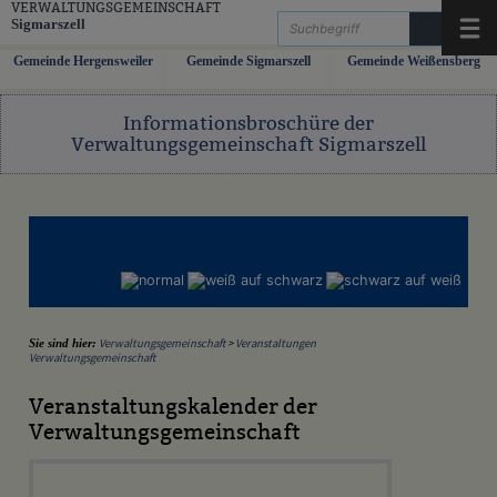
Zum Inhalt
,
zur Navigation
oder
zur Startseite
springen.
VERWALTUNGSGEMEINSCHAFT
Sigmarszell
Menü
Gemeinde Hergensweiler
Gemeinde Sigmarszell
Gemeinde Weißensberg
Informationsbroschüre der
Verwaltungsgemeinschaft Sigmarszell
Verwaltungsgemeinschaft
>
Veranstaltungen
Sie sind hier:
Verwaltungsgemeinschaft
Veranstaltungskalender der
Verwaltungsgemeinschaft