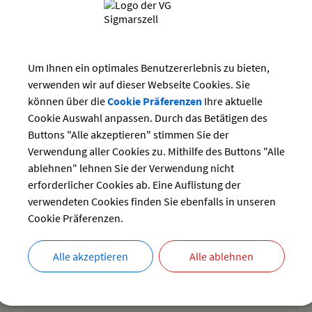
Suchwort
Juli 2026
Datum
Mi
Do
Fr
Sa
So
1
2
3
4
5
Um Ihnen ein optimales Benutzererlebnis zu bieten,
bis:
verwenden wir auf dieser Webseite Cookies. Sie
8
9
10
11
12
können über die
Cookie Präferenzen
Ihre aktuelle
15
16
17
18
19
Cookie Auswahl anpassen. Durch das Betätigen des
22
23
24
25
26
Buttons "Alle akzeptieren" stimmen Sie der
29
30
31
Verwendung aller Cookies zu. Mithilfe des Buttons "Alle
ablehnen" lehnen Sie der Verwendung nicht
erforderlicher Cookies ab. Eine Auflistung der
Es wurden keine Ve
verwendeten Cookies finden Sie ebenfalls in unseren
Cookie Präferenzen.
Alle akzeptieren
Alle ablehnen