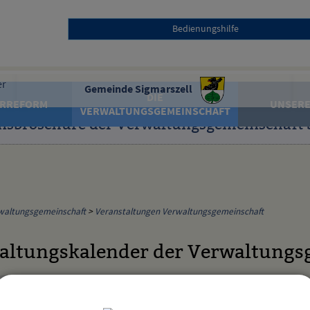
Bedienungshilfe
Gemeinde Sigmarszell
DIE
RREFORM
UNSERE
VERWALTUNGSGEMEINSCHAFT
nsbroschüre der Verwaltungsgemeinschaft 
waltungsgemeinschaft
>
Veranstaltungen Verwaltungsgemeinschaft
altungskalender der Verwaltungs
Kategorie