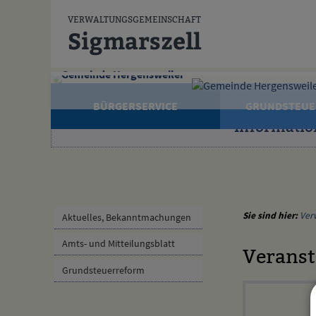
Zum Inhalt
,
zur Navigation
oder
zur Startseite
springen.
VERWALTUNGSGEMEINSCHAFT
Sigmarszell
Gemeinde Hergensweiler
BÜRGERSERVICE
GRUNDSTEUE
Informatio
Sie sind hier:
Ver
Aktuelles, Bekanntmachungen
Amts- und Mitteilungsblatt
Veranst
Grundsteuerreform