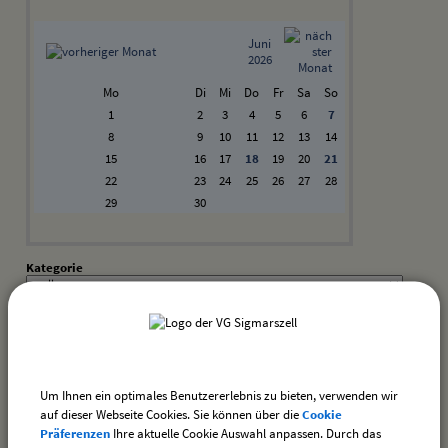
Juni
2026
Mo
Di
Mi
Do
Fr
Sa
So
1
2
3
4
5
6
7
8
9
10
11
12
13
14
15
16
17
18
19
20
21
22
23
24
25
26
27
28
29
30
Kategorie
Suchwort
Datum
Um Ihnen ein optimales Benutzererlebnis zu bieten, verwenden wir
bis:
auf dieser Webseite Cookies. Sie können über die
Cookie
Präferenzen
Ihre aktuelle Cookie Auswahl anpassen. Durch das