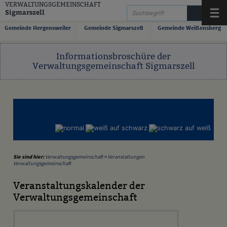
Zum Inhalt
,
zur Navigation
oder
zur Startseite
springen.
VERWALTUNGSGEMEINSCHAFT
Sigmarszell
Menü
Gemeinde Hergensweiler
Gemeinde Sigmarszell
Gemeinde Weißensberg
Informationsbroschüre der
Verwaltungsgemeinschaft Sigmarszell
Sie sind hier:
Verwaltungsgemeinschaft
>
Veranstaltungen
Verwaltungsgemeinschaft
Veranstaltungskalender der
Verwaltungsgemeinschaft