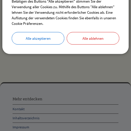
Betätigen des Buttons "Alle akzeptieren" stimmen Sie der
Verwendung aller Cookies zu. Mithilfe des Buttons "Alle ablehnen"
lehnen Sie der Verwendung nicht erforderlicher Cookies ab. Eine
Auflistung der verwendeten Cookies finden Sie ebenfalls in unseren
Es wurden keine Veranstaltungen gefunden.
Cookie Präferenzen.
Alle akzeptieren
Alle ablehnen
drucken
nach oben
Mehr
entdecken,
Mehr entdecken
Öffnungszeiten
Kontakt
und
Inhaltsverzeichnis
Anschrift
Impressum
und