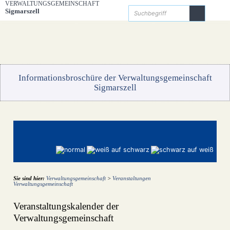
Zum Inhalt
,
zur Navigation
oder
zur Startseite
springen.
VERWALTUNGSGEMEINSCHAFT
Startseite
Bürgerservice
Die Verwaltungsgemeinschaft
Unsere Gemeinden
Gemeinde Hergensweiler
Gemeinde Sigmarszell
Gemeinde Weißensberg
Sigmarszell
Kontakt
Informationsbroschüre der Verwaltungsgemeinschaft
Sigmarszell
Sie sind hier:
Verwaltungsgemeinschaft
>
Veranstaltungen
Verwaltungsgemeinschaft
Veranstaltungskalender der
Verwaltungsgemeinschaft