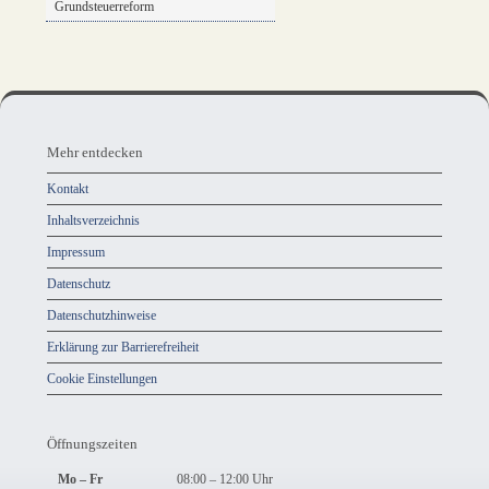
Grundsteuerreform
Mehr
entdecken,
Mehr entdecken
Öffnungszeiten
Kontakt
und
Inhaltsverzeichnis
Anschrift
Impressum
und
Datenschutz
Kontakt
Datenschutzhinweise
Erklärung zur Barrierefreiheit
Cookie Einstellungen
Öffnungszeiten
Mo – Fr
08:00 – 12:00 Uhr