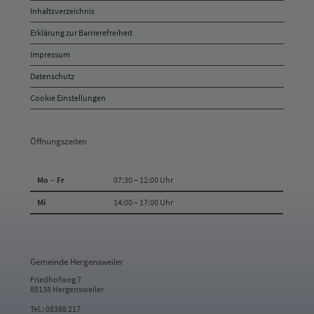
und
Inhaltsverzeichnis
Anschrift
Erklärung zur Barrierefreiheit
und
Impressum
Kontakt
Datenschutz
Cookie Einstellungen
Öffnungszeiten
Mo – Fr
07:30 – 12:00 Uhr
Mi
14:00 – 17:00 Uhr
Gemeinde Hergensweiler
Friedhofweg 7
88138 Hergensweiler
Tel.: 08388 217