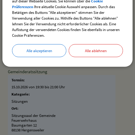
auf dieser Webseite Cookies. Sie können über die
Cookie
Präferenzen
Ihre aktuelle Cookie Auswahl anpassen. Durch das
Termin:
Betätigen des Buttons "Alle akzeptieren" stimmen Sie der
07.10.2026
–
31.10.2026
Verwendung aller Cookies zu. Mithilfe des Buttons "Alle ablehnen"
Kategorie:
lehnen Sie der Verwendung nicht erforderlicher Cookies ab. Eine
Vereine
Auflistung der verwendeten Cookies finden Sie ebenfalls in unseren
Cookie Präferenzen.
Ort:
Schützenheim Hergensweiler
Bahnhofstraße 24
Alle akzeptieren
Alle ablehnen
88138 Hergensweiler
Gemeinderatssitzung
Termin:
15.10.2026 von 19:30
bis 21:00 Uhr
Kategorie:
Sitzungen
Ort:
Sitzungssaal der Gemeinde
Feuerwehrhaus
Baumgarten 12
88138 Hergensweiler