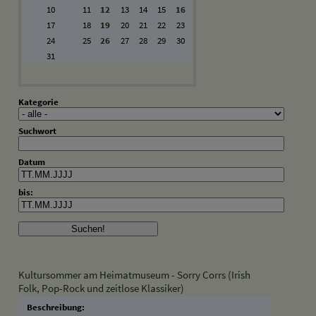
10
11
12
13
14
15
16
17
18
19
20
21
22
23
24
25
26
27
28
29
30
31
Kategorie
Suchwort
Datum
bis:
Kultursommer am Heimatmuseum - Sorry Corrs (Irish
Folk, Pop-Rock und zeitlose Klassiker)
Beschreibung: