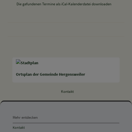
Die gefundenen Termine als iCal-Kalenderdatei downloaden
drucken
nach oben
Ortsplan der Gemeinde Hergensweiler
Kontakt
Mehr
entdecken,
Mehr entdecken
Öffnungszeiten
Kontakt