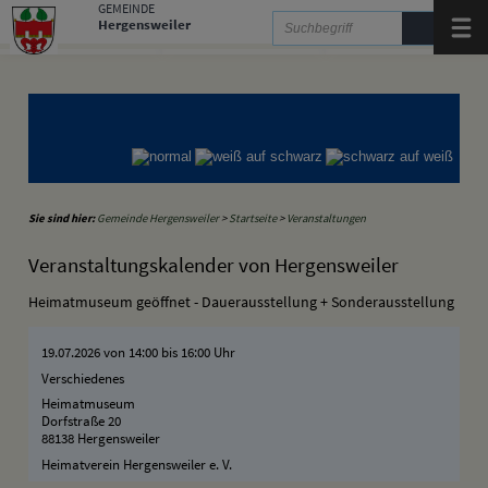
Zum Inhalt
,
zur Navigation
oder
zur Startseite
springen.
GEMEINDE
Hergensweiler
Menü
Gemeinde Hergensweiler
Gemeinde Sigmarszell
Gemeinde Weißensberg
Sie sind hier:
Gemeinde Hergensweiler
>
Startseite
>
Veranstaltungen
Veranstaltungskalender von Hergensweiler
Heimatmuseum geöffnet - Dauerausstellung + Sonderausstellung
19.07.2026 von 14:00
bis 16:00 Uhr
Verschiedenes
Heimatmuseum
Dorfstraße 20
88138 Hergensweiler
Heimatverein Hergensweiler e. V.