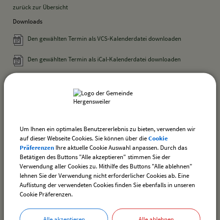
zurück zur Übersicht
Downloads
Den gewählten Termin als VCS-Kalenderdatei downloaden
Den gewählten Termin als iCal-Kalenderdatei downloaden
drucken
nach oben
Um Ihnen ein optimales Benutzererlebnis zu bieten, verwenden wir
auf dieser Webseite Cookies. Sie können über die
Cookie
Präferenzen
Ihre aktuelle Cookie Auswahl anpassen. Durch das
Betätigen des Buttons "Alle akzeptieren" stimmen Sie der
Verwendung aller Cookies zu. Mithilfe des Buttons "Alle ablehnen"
lehnen Sie der Verwendung nicht erforderlicher Cookies ab. Eine
Ortsplan der Gemeinde Hergensweiler
Auflistung der verwendeten Cookies finden Sie ebenfalls in unseren
Cookie Präferenzen.
Kontakt
Alle akzeptieren
Alle ablehnen