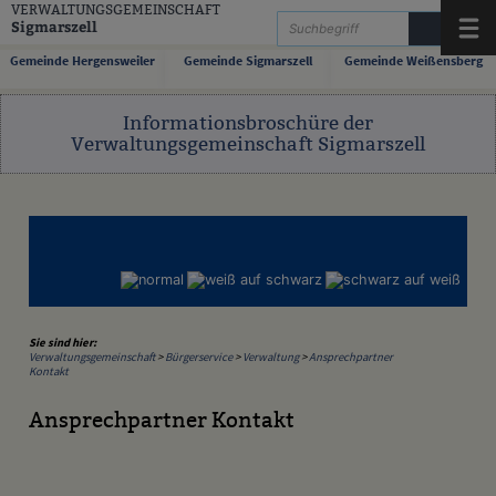
Zum Inhalt
,
zur Navigation
oder
zur Startseite
springen.
VERWALTUNGSGEMEINSCHAFT
Sigmarszell
Menü
Gemeinde Hergensweiler
Gemeinde Sigmarszell
Gemeinde Weißensberg
Informationsbroschüre der
Verwaltungsgemeinschaft Sigmarszell
Sie sind hier:
Verwaltungsgemeinschaft
>
Bürgerservice
>
Verwaltung
>
Ansprechpartner
Kontakt
Ansprechpartner Kontakt