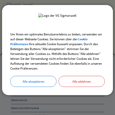
zurück
drucken
nach oben
Um Ihnen ein optimales Benutzererlebnis zu bieten, verwenden wir
auf dieser Webseite Cookies. Sie können über die
Cookie
Präferenzen
Ihre aktuelle Cookie Auswahl anpassen. Durch das
Betätigen des Buttons "Alle akzeptieren" stimmen Sie der
Verwendung aller Cookies zu. Mithilfe des Buttons "Alle ablehnen"
Mehr
lehnen Sie der Verwendung nicht erforderlicher Cookies ab. Eine
Auflistung der verwendeten Cookies finden Sie ebenfalls in unseren
entdecken,
Mehr entdecken
Cookie Präferenzen.
Öffnungszeiten
Kontakt
und
Alle akzeptieren
Alle ablehnen
Inhaltsverzeichnis
Anschrift
Impressum
und
Datenschutz
Kontakt
Datenschutzhinweise