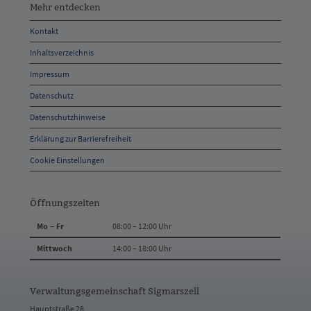
entdecken,
Mehr entdecken
Öffnungszeiten
Kontakt
und
Inhaltsverzeichnis
Anschrift
Impressum
und
Datenschutz
Kontakt
Datenschutzhinweise
Erklärung zur Barrierefreiheit
Cookie Einstellungen
Öffnungszeiten
Mo – Fr
08:00 – 12:00 Uhr
Mittwoch
14:00 – 18:00 Uhr
Verwaltungsgemeinschaft Sigmarszell
Hauptstraße 28