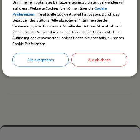
Um Ihnen ein optimales Benutzererlebnis zu bieten, verwenden wir
Aufgaben:
auf dieser Webseite Cookies. Sie können über die
Cookie
Präferenzen
Ihre aktuelle Cookie Auswahl anpassen. Durch das
Betätigen des Buttons "Alle akzeptieren" stimmen Sie der
allgemeine Sekretariatsaufgaben
Verwendung aller Cookies zu. Mithilfe des Buttons "Alle ablehnen"
Festhalle Weißensberg - Terminplanung und -vergabe
lehnen Sie der Verwendung nicht erforderlicher Cookies ab. Eine
Liegenschaftsverwaltung
Auflistung der verwendeten Cookies finden Sie ebenfalls in unseren
Sitzungsniederschriften
Cookie Präferenzen.
Sitzungsvorbereitung
Alle akzeptieren
Alle ablehnen
zurück
drucken
nach oben
Mehr