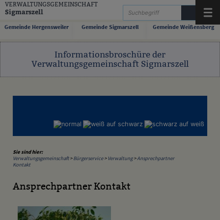
Zum Inhalt
,
zur Navigation
oder
zur Startseite
springen.
VERWALTUNGSGEMEINSCHAFT
Sigmarszell
Menü
Gemeinde Hergensweiler
Gemeinde Sigmarszell
Gemeinde Weißensberg
Informationsbroschüre der
Verwaltungsgemeinschaft Sigmarszell
Sie sind hier:
Verwaltungsgemeinschaft
>
Bürgerservice
>
Verwaltung
>
Ansprechpartner
Kontakt
Ansprechpartner Kontakt