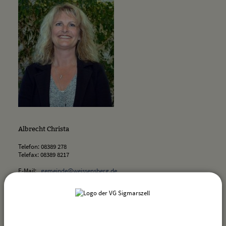
Albrecht Christa
Telefon: 08389 278
Telefax: 08389 8217
E-Mail:
gemeinde@weissensberg.de
Zimmer: Rathaus in Weißensberg
Bürgerbüro Weissensberg