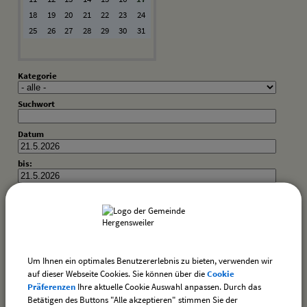
18
19
20
21
22
23
24
25
26
27
28
29
30
31
Kategorie
Suchwort
Datum
bis:
Es wurden keine Veranstaltungen gefunden.
Um Ihnen ein optimales Benutzererlebnis zu bieten, verwenden wir
auf dieser Webseite Cookies. Sie können über die
Cookie
Präferenzen
Ihre aktuelle Cookie Auswahl anpassen. Durch das
Betätigen des Buttons "Alle akzeptieren" stimmen Sie der
drucken
nach oben