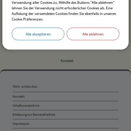
Verwendung aller Cookies zu. Mithilfe des Buttons "Alle ablehnen"
lehnen Sie der Verwendung nicht erforderlicher Cookies ab. Eine
Auflistung der verwendeten Cookies finden Sie ebenfalls in unseren
Cookie Präferenzen.
Alle akzeptieren
Alle ablehnen
Ortsplan der Gemeinde Hergensweiler
Kontakt
Mehr
entdecken,
Mehr entdecken
Öffnungszeiten
Kontakt
und
Inhaltsverzeichnis
Anschrift
Erklärung zur Barrierefreiheit
und
Impressum
Kontakt