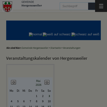
Zum Inhalt
,
zur Navigation
oder
zur Startseite
springen.
GEMEINDE
Hergensweiler
Menü
Gemeinde Hergensweiler
Gemeinde Sigmarszell
Gemeinde Weißensberg
Sie sind hier:
Gemeinde Hergensweiler
>
Startseite
>
Veranstaltungen
Veranstaltungskalender von Hergensweiler
Mai
2026
Mo
Di
Mi
Do
Fr
Sa
So
1
2
3
4
5
6
7
8
9
10
11
12
13
14
15
16
17