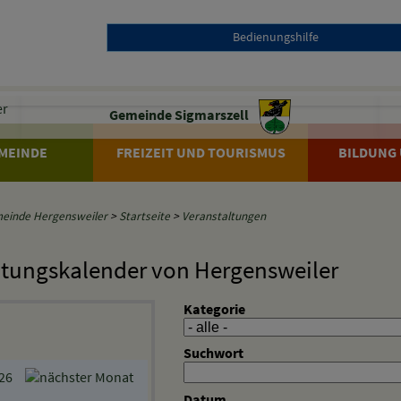
Bedienungshilfe
Gemeinde Sigmarszell
MEINDE
FREIZEIT UND TOURISMUS
BILDUNG 
einde Hergensweiler
>
Startseite
>
Veranstaltungen
ltungskalender von Hergensweiler
Kategorie
Suchwort
26
Datum
i
Do
Fr
Sa
So