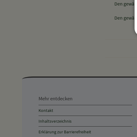
Den gewähl
Mehr
entdecken,
Mehr entdecken
Öffnungszeiten
Kontakt
und
Inhaltsverzeichnis
Anschrift
Erklärung zur Barrierefreiheit
und