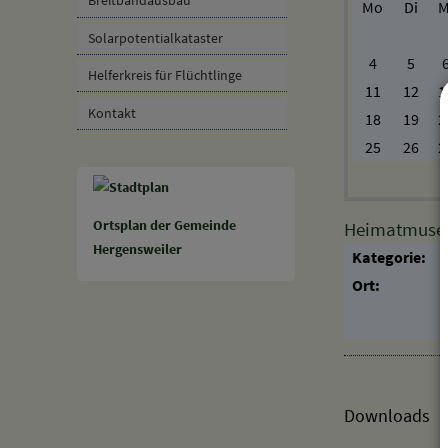
Solarpotentialkataster
4
5
Helferkreis für Flüchtlinge
11
12
1
Kontakt
18
19
2
25
26
2
Ortsplan der Gemeinde
Heimatmuseum
Hergensweiler
Kategorie:
Ort:
Downloads
Den gewähl