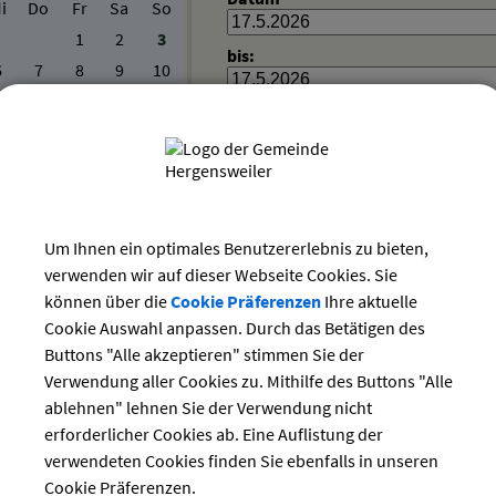
1
2
3
bis:
6
7
8
9
10
3
14
15
16
17
0
21
22
23
24
7
28
29
30
31
 geöffnet - Dauerausstellung + Sonderausstellung
Um Ihnen ein optimales Benutzererlebnis zu bieten,
Verschiedenes
verwenden wir auf dieser Webseite Cookies. Sie
Heimatmuseum
können über die
Cookie Präferenzen
Ihre aktuelle
Dorfstraße 20
Cookie Auswahl anpassen. Durch das Betätigen des
88138 Hergensweiler
Buttons "Alle akzeptieren" stimmen Sie der
Verwendung aller Cookies zu. Mithilfe des Buttons "Alle
ablehnen" lehnen Sie der Verwendung nicht
erforderlicher Cookies ab. Eine Auflistung der
verwendeten Cookies finden Sie ebenfalls in unseren
Cookie Präferenzen.
ten Termin als VCS-Kalenderdatei downloaden