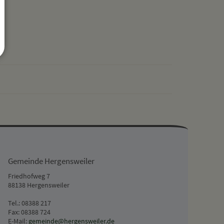
drucken
nach oben
Gemeinde Hergensweiler
Friedhofweg 7
88138 Hergensweiler
Tel.: 08388 217
Fax: 08388 724
E-Mail:
gemeinde@hergensweiler.de
Web:
www.hergensweiler.de