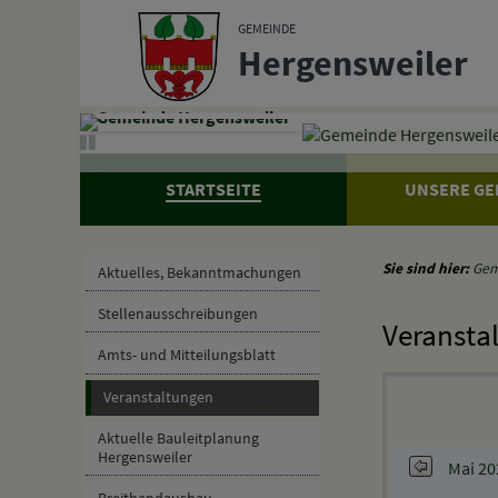
Zum Inhalt
,
zur Navigation
oder
zur Startseite
springen.
GEMEINDE
Hergensweiler
Gemeinde Hergensweiler
STARTSEITE
UNSERE GE
Sie sind hier:
Gem
Aktuelles, Bekanntmachungen
Stellenausschreibungen
Veransta
Amts- und Mitteilungsblatt
Veranstaltungen
Aktuelle Bauleitplanung
Hergensweiler
Mai 20
Breitbandausbau
Mo
Di
M