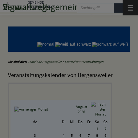
Zum Inhalt
,
zur Navigation
oder
zur Startseite
springen.
GEMEINDE
Hergensweiler
Menü
Gemeinde Hergensweiler
Gemeinde Sigmarszell
Gemeinde Weißensberg
Sie sind hier:
Gemeinde Hergensweiler
>
Startseite
>
Veranstaltungen
Veranstaltungskalender von Hergensweiler
August
2026
Mo
Di
Mi
Do
Fr
Sa
So
1
2
3
4
5
6
7
8
9