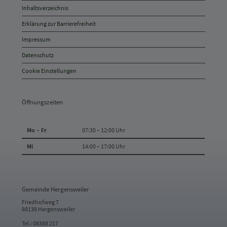
und
Inhaltsverzeichnis
Anschrift
Erklärung zur Barrierefreiheit
und
Impressum
Kontakt
Datenschutz
Cookie Einstellungen
Öffnungszeiten
Mo – Fr
07:30 – 12:00 Uhr
Mi
14:00 – 17:00 Uhr
Gemeinde Hergensweiler
Friedhofweg 7
88138 Hergensweiler
Tel.: 08388 217