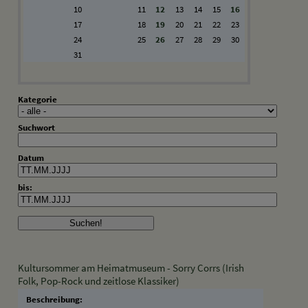
10
11
12
13
14
15
16
17
18
19
20
21
22
23
24
25
26
27
28
29
30
31
Kategorie
Suchwort
Datum
bis:
Kultursommer am Heimatmuseum - Sorry Corrs (Irish
Folk, Pop-Rock und zeitlose Klassiker)
Beschreibung: