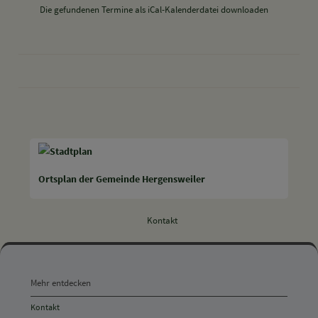
Die gefundenen Termine als iCal-Kalenderdatei downloaden
drucken
nach oben
Ortsplan der Gemeinde Hergensweiler
Kontakt
Mehr
entdecken,
Mehr entdecken
Öffnungszeiten
Kontakt