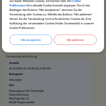
auf dieser Webseite Cookies. Sie können über die
Cookie
Präferenzen
Ihre aktuelle Cookie Auswahl anpassen. Durch das
Termin:
Betätigen des Buttons "Alle akzeptieren" stimmen Sie der
07.10.2026
–
31.10.2026
Verwendung aller Cookies zu. Mithilfe des Buttons "Alle ablehnen"
Kategorie:
lehnen Sie der Verwendung nicht erforderlicher Cookies ab. Eine
Vereine
Auflistung der verwendeten Cookies finden Sie ebenfalls in unseren
Cookie Präferenzen.
Ort:
Schützenheim Hergensweiler
Bahnhofstraße 24
Alle akzeptieren
Alle ablehnen
88138 Hergensweiler
Gemeinderatssitzung
Termin:
15.10.2026 von 19:30
bis 21:00 Uhr
Kategorie:
Sitzungen
Ort:
Sitzungssaal der Gemeinde
Feuerwehrhaus
Baumgarten 12
88138 Hergensweiler