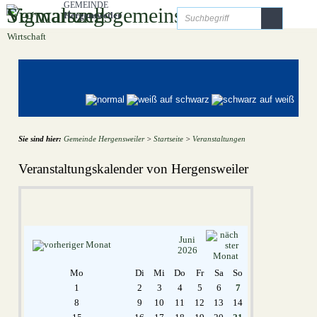
Zum Inhalt
,
zur Navigation
oder
zur Startseite
springen.
GEMEINDE
Gemeinde Hergensweiler
Gemeinde Sigmarszell
Gemeinde Weißensberg
Hergensweiler
Startseite
Unsere Gemeinde
Freizeit und Tourismus
Bildung und Soziales
Wirtschaft
Sie sind hier:
Gemeinde Hergensweiler
>
Startseite
>
Veranstaltungen
Veranstaltungskalender von Hergensweiler
Juni
2026
Mo
Di
Mi
Do
Fr
Sa
So
1
2
3
4
5
6
7
8
9
10
11
12
13
14