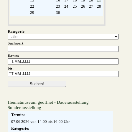
15
16
17
18
19
20
21
22
23
24
25
26
27
28
29
30
Kategorie
Suchwort
Datum
bis:
Heimatmuseum geöffnet - Dauerausstellung +
Sonderausstellung
Termin:
07.06.2026 von 14:00
bis 16:00 Uhr
Kategorie: