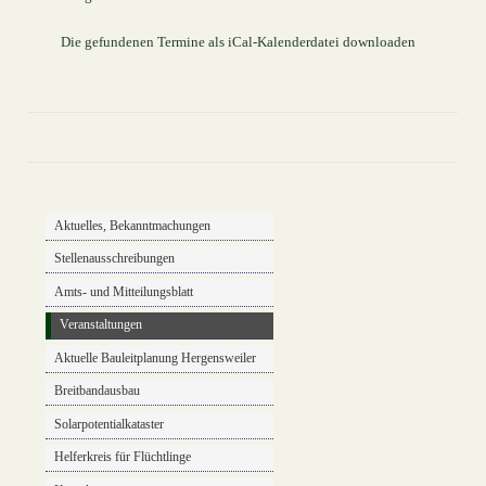
Die gefundenen Termine als iCal-Kalenderdatei downloaden
drucken
nach oben
Aktuelles, Bekanntmachungen
Stellenausschreibungen
Amts- und Mitteilungsblatt
Veranstaltungen
Aktuelle Bauleitplanung Hergensweiler
Breitbandausbau
Solarpotentialkataster
Helferkreis für Flüchtlinge