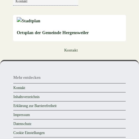
Kontakt
Ortsplan der Gemeinde Hergensweiler
Kontakt
Mehr
entdecken,
Mehr entdecken
Öffnungszeiten
Kontakt
und
Inhaltsverzeichnis
Anschrift
Erklärung zur Barrierefreiheit
und
Impressum
Kontakt
Datenschutz
Cookie Einstellungen