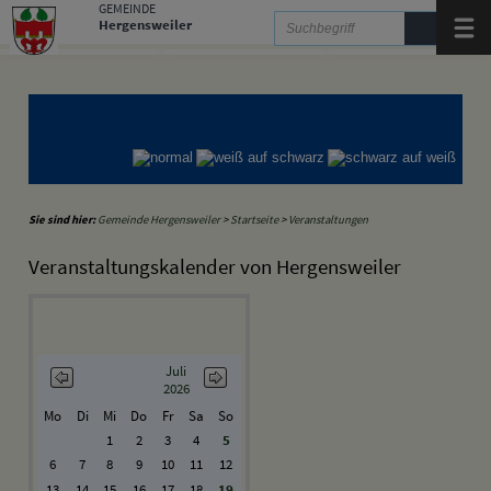
Zum Inhalt
,
zur Navigation
oder
zur Startseite
springen.
GEMEINDE
Hergensweiler
Menü
Gemeinde Hergensweiler
Gemeinde Sigmarszell
Gemeinde Weißensberg
Sie sind hier:
Gemeinde Hergensweiler
>
Startseite
>
Veranstaltungen
Veranstaltungskalender von Hergensweiler
Juli
2026
Mo
Di
Mi
Do
Fr
Sa
So
1
2
3
4
5
6
7
8
9
10
11
12
13
14
15
16
17
18
19