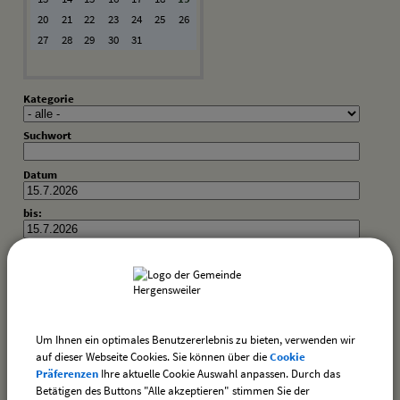
20
21
22
23
24
25
26
27
28
29
30
31
Kategorie
Suchwort
Datum
bis:
Es wurden keine Veranstaltungen gefunden.
Um Ihnen ein optimales Benutzererlebnis zu bieten, verwenden wir
auf dieser Webseite Cookies. Sie können über die
Cookie
Präferenzen
Ihre aktuelle Cookie Auswahl anpassen. Durch das
Betätigen des Buttons "Alle akzeptieren" stimmen Sie der
drucken
nach oben