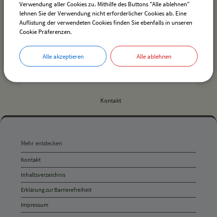
Verwendung aller Cookies zu. Mithilfe des Buttons "Alle ablehnen"
lehnen Sie der Verwendung nicht erforderlicher Cookies ab. Eine
Auflistung der verwendeten Cookies finden Sie ebenfalls in unseren
Cookie Präferenzen.
Alle akzeptieren
Alle ablehnen
Ortsplan der Gemeinde Hergensweiler
Kontakt
Mehr
entdecken,
Mehr entdecken
Öffnungszeiten
Kontakt
und
Inhaltsverzeichnis
Anschrift
Erklärung zur Barrierefreiheit
und
Impressum
Kontakt