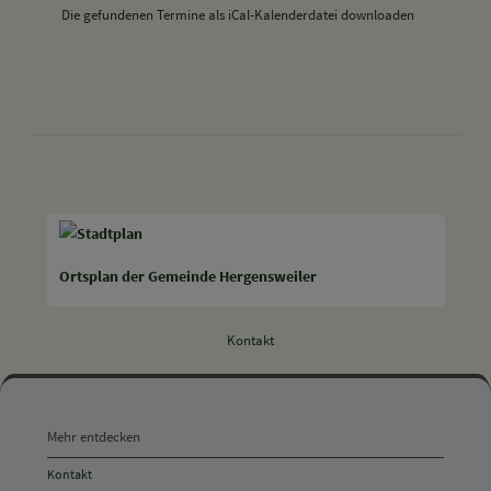
Die gefundenen Termine als iCal-Kalenderdatei downloaden
drucken
nach oben
Ortsplan der Gemeinde Hergensweiler
Kontakt
Mehr
entdecken,
Mehr entdecken
Öffnungszeiten
Kontakt