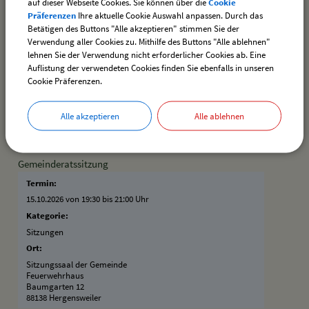
auf dieser Webseite Cookies. Sie können über die
Cookie
Präferenzen
Ihre aktuelle Cookie Auswahl anpassen. Durch das
Termin:
Betätigen des Buttons "Alle akzeptieren" stimmen Sie der
07.10.2026
–
31.10.2026
Verwendung aller Cookies zu. Mithilfe des Buttons "Alle ablehnen"
Kategorie:
lehnen Sie der Verwendung nicht erforderlicher Cookies ab. Eine
Vereine
Auflistung der verwendeten Cookies finden Sie ebenfalls in unseren
Cookie Präferenzen.
Ort:
Schützenheim Hergensweiler
Bahnhofstraße 24
Alle akzeptieren
Alle ablehnen
88138 Hergensweiler
Gemeinderatssitzung
Termin:
15.10.2026 von 19:30
bis 21:00 Uhr
Kategorie:
Sitzungen
Ort:
Sitzungssaal der Gemeinde
Feuerwehrhaus
Baumgarten 12
88138 Hergensweiler