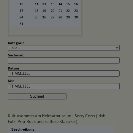
10
11
12
13
14
15
16
17
18
19
20
21
22
23
24
25
26
27
28
29
30
31
Kategorie
Suchwort
Datum
bis:
Kultursommer am Heimatmuseum - Sorry Corrs (Irish
Folk, Pop-Rock und zeitlose Klassiker)
Beschreibung: