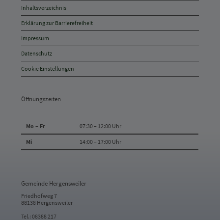
und
Inhaltsverzeichnis
Anschrift
Erklärung zur Barrierefreiheit
und
Impressum
Kontakt
Datenschutz
Cookie Einstellungen
Öffnungszeiten
Mo – Fr
07:30 – 12:00 Uhr
Mi
14:00 – 17:00 Uhr
Gemeinde Hergensweiler
Friedhofweg 7
88138 Hergensweiler
Tel.: 08388 217