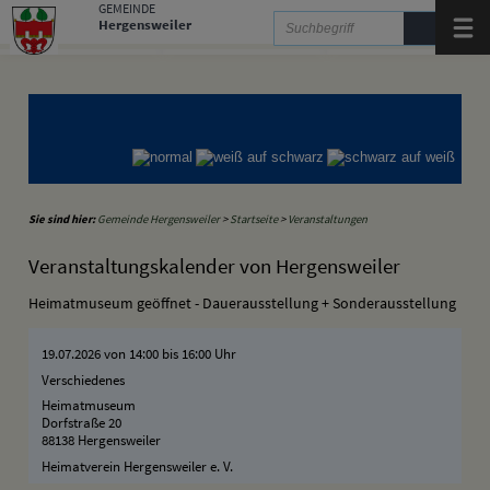
Zum Inhalt
,
zur Navigation
oder
zur Startseite
springen.
GEMEINDE
Hergensweiler
Menü
Gemeinde Hergensweiler
Gemeinde Sigmarszell
Gemeinde Weißensberg
Sie sind hier:
Gemeinde Hergensweiler
>
Startseite
>
Veranstaltungen
Veranstaltungskalender von Hergensweiler
Heimatmuseum geöffnet - Dauerausstellung + Sonderausstellung
19.07.2026 von 14:00
bis 16:00 Uhr
Verschiedenes
Heimatmuseum
Dorfstraße 20
88138 Hergensweiler
Heimatverein Hergensweiler e. V.