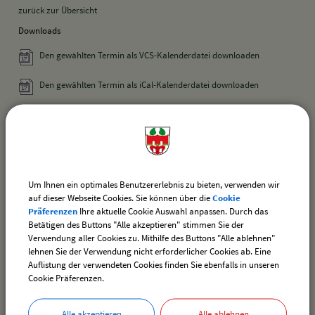
zurück zur Übersicht
Downloads
Den gewählten Termin als VCS-Kalenderdatei downloaden
Den gewählten Termin als iCal-Kalenderdatei downloaden
drucken
nach oben
Um Ihnen ein optimales Benutzererlebnis zu bieten, verwenden wir
auf dieser Webseite Cookies. Sie können über die
Cookie
Präferenzen
Ihre aktuelle Cookie Auswahl anpassen. Durch das
Betätigen des Buttons "Alle akzeptieren" stimmen Sie der
Verwendung aller Cookies zu. Mithilfe des Buttons "Alle ablehnen"
lehnen Sie der Verwendung nicht erforderlicher Cookies ab. Eine
Ortsplan der Gemeinde Hergensweiler
Auflistung der verwendeten Cookies finden Sie ebenfalls in unseren
Cookie Präferenzen.
Kontakt
Alle akzeptieren
Alle ablehnen